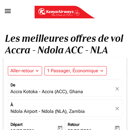

Les meilleures offres de vol
Accra - Ndola ACC - NLA
Aller-retour
expand_more
1 Passager, Économique
expand_more
De
close
Accra Kotoka - Accra (ACC), Ghana
À
close
Ndola Airport - Ndola (NLA), Zambia
Départ
Retour
today
today