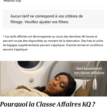
Round trip
keyboard_arrow_down
Journey Types option Round trip Selected
Aucun tarif ne correspond à vos critères de filtrage. Veuillez aj
Aucun tarif ne correspond à vos critères de
filtrage. Veuillez ajuster vos filtres.
* Les tarifs affichés ont été enregistrés au cours des dernières 48 heures et
peuvent ne pas être disponibles au moment de la réservation.
Des frais et coûts
de bagages supplémentaires peuvent s'appliquer.
D'autres termes et conditions
peuvent s'appliquer
Pourquoi la Classe Affaires KQ ?