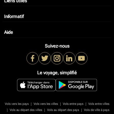
Liens utiles
keyboard_arrow_down
Informatif
keyboard_arrow_down
Aide
keyboard_arrow_down
Suivez-nous
Le voyage, simplifié
|
|
|
Vols vers les pays
Vols vers les villes
Vols entre pays
Vols entre villes
|
|
|
Vols au départ des villes
Vols au départ des pays
Vols de ville à pays