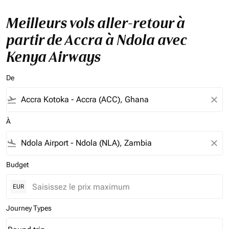
Meilleurs vols aller-retour à
partir de Accra à Ndola avec
Kenya Airways
De
flight_takeoff
close
À
flight_land
close
Budget
EUR
Journey Types