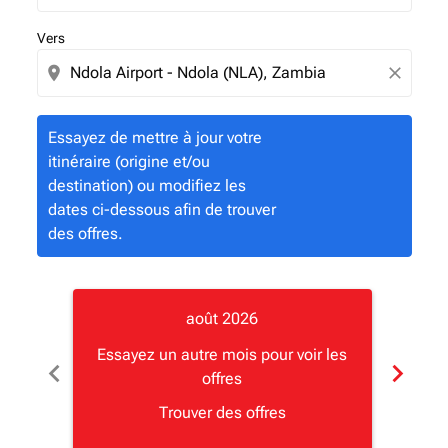
Vers
location_on
close
Essayez de mettre à jour votre
itinéraire (origine et/ou
destination) ou modifiez les
dates ci-dessous afin de trouver
des offres.
août 2026
Essayez un autre mois pour voir les
Essay
chevron_left
chevron_right
offres
Trouver des offres