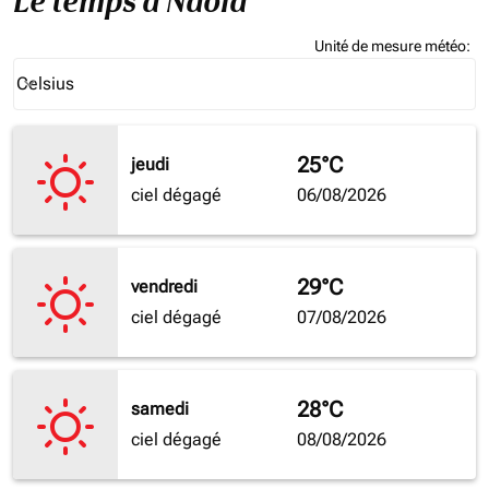
Le temps à Ndola
Unité de mesure météo
:
Weather unit option Celsius Selected
Celsius
keyboard_arrow_down
25°C
jeudi
ciel dégagé
06/08/2026
29°C
vendredi
ciel dégagé
07/08/2026
28°C
samedi
ciel dégagé
08/08/2026