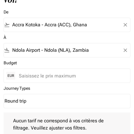
De
flight_takeoff
close
À
flight_land
close
Budget
EUR
Journey Types
Round trip
keyboard_arrow_down
Journey Types option Round trip Selected
Aucun tarif ne correspond à vos critères de filtrage. Veuillez aj
Aucun tarif ne correspond à vos critères de
filtrage. Veuillez ajuster vos filtres.