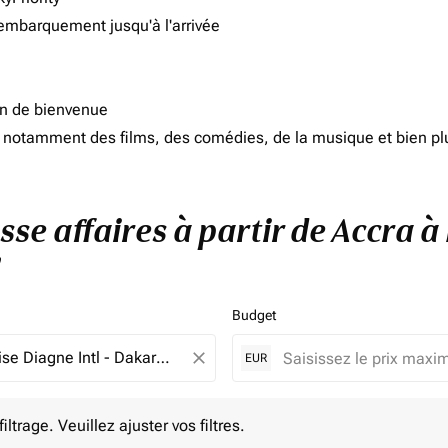
'embarquement jusqu'à l'arrivée
on de bienvenue
d, notamment des films, des comédies, de la musique et bien pl
sse affaires à partir de Accra 
Budget
close
EUR
e. Veuillez ajuster vos filtres.
ltrage. Veuillez ajuster vos filtres.