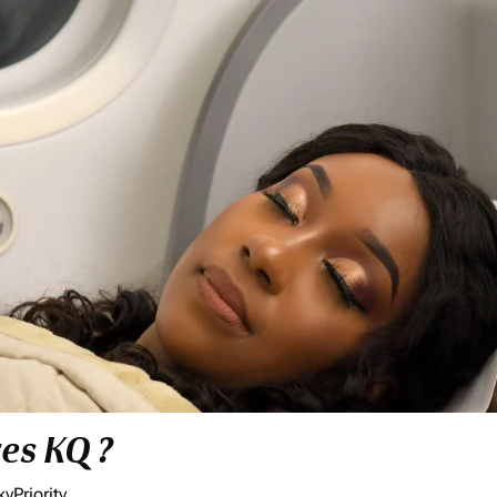
res KQ ?
yPriority