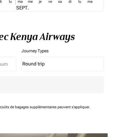
di
lu
ma
me
je
ve
sa
di
lu
ma
SEPT.
avec Kenya Airways
Journey Types
Round trip
keyboard_arrow_down
Journey Types option Round trip Selected
t coûts de bagages supplémentaires peuvent s'appliquer.