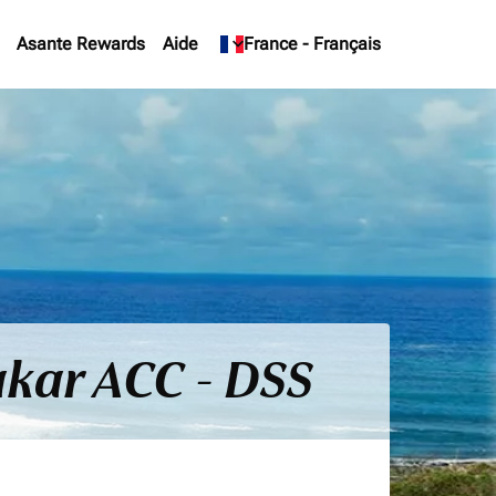
Asante Rewards
Aide
keyboard_arrow_down
France
-
Français
akar ACC - DSS