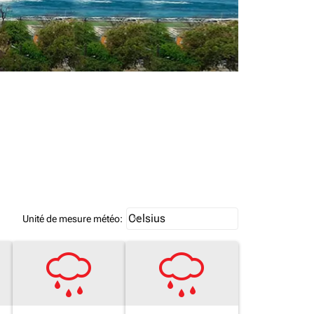
Weather unit option Celsius Select
Celsius
keyboard_arrow_down
Unité de mesure météo
: