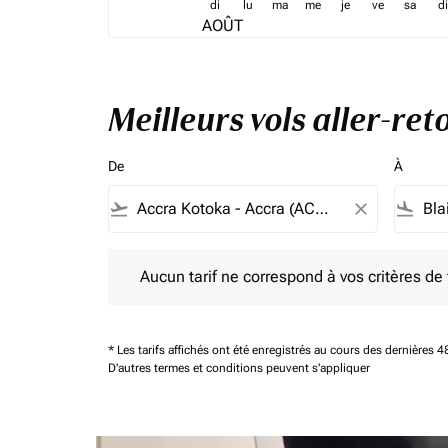
di
lu
ma
me
je
ve
sa
di
AOÛT
Meilleurs vols aller-re
De
À
flight_takeoff
close
flight_land
Aucun tarif ne correspond à vos critères de filtrag
Aucun tarif ne correspond à vos critères de fi
* Les tarifs affichés ont été enregistrés au cours des dernières
D'autres termes et conditions peuvent s'appliquer