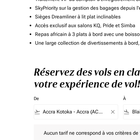
SkyPriority sur la gestion des bagages depuis l
Sièges Dreamliner à lit plat inclinables
Accès exclusif aux salons KQ, Pride et Simba
Repas africain à 3 plats à bord avec une boiss
Une large collection de divertissements à bor
Réservez des vols en cla
votre expérience de vol!
De
À
flight_takeoff
close
flight_land
Aucun tarif ne correspond à vos critères de filtrag
Aucun tarif ne correspond à vos critères de fi