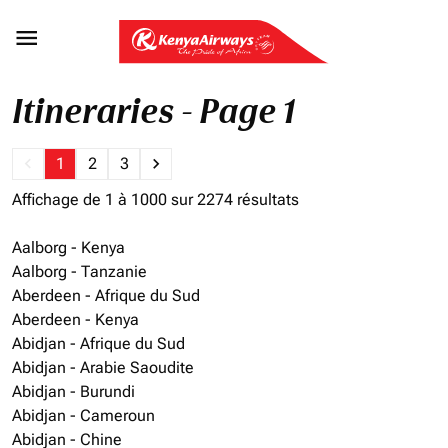

Itineraries - Page 1
keyboard_arrow_left
1
2
3
keyboard_arrow_right
Affichage de 1 à 1000 sur 2274 résultats
Aalborg - Kenya
Aalborg - Tanzanie
Aberdeen - Afrique du Sud
Aberdeen - Kenya
Abidjan - Afrique du Sud
Abidjan - Arabie Saoudite
Abidjan - Burundi
Abidjan - Cameroun
Abidjan - Chine