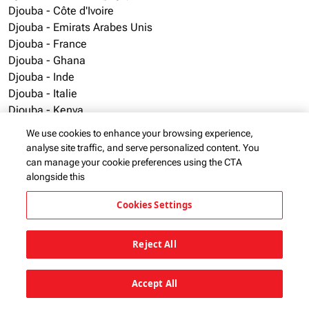
Djouba - Côte d'Ivoire
Djouba - Emirats Arabes Unis
Djouba - France
Djouba - Ghana
Djouba - Inde
Djouba - Italie
Djouba - Kenya
Djouba - Libéria
We use cookies to enhance your browsing experience,
Djouba - Madagascar
analyse site traffic, and serve personalized content. You
Djouba - Malawi
can manage your cookie preferences using the CTA
Djouba - Maurice
alongside this
Djouba - Mayotte
Cookies Settings
Djouba - Mozambique
Djouba - Nigéria
Djouba - Norvège
Reject All
Djouba - Ouganda
Djouba - Pays-Bas
Accept All
Djouba - Royaume-Uni
Djouba - Rwanda