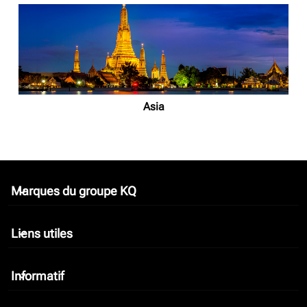
Asia
Marques du groupe KQ
keyboard_arrow_down
Liens utiles
keyboard_arrow_down
Informatif
keyboard_arrow_down