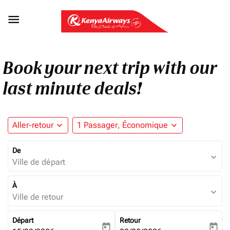

Book your next trip with our
last minute deals!
Aller-retour
expand_more
1 Passager, Économique
expand_more
De
expand_more
Ville de départ
À
expand_more
Ville de retour
Départ
Retour
today
today