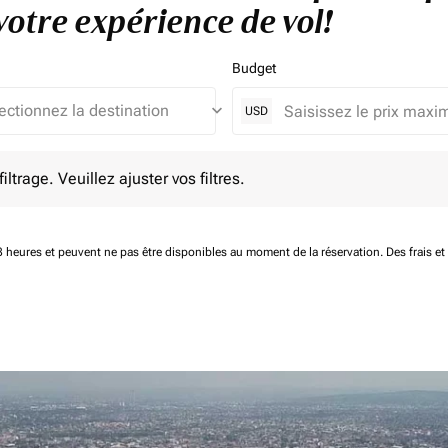
otre expérience de vol!
Budget
keyboard_arrow_down
USD
e. Veuillez ajuster vos filtres.
ltrage. Veuillez ajuster vos filtres.
 48 heures et peuvent ne pas être disponibles au moment de la réservation.
Des frais e