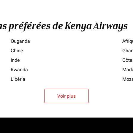
ons préférées de Kenya Airways
Ouganda
Afri
Chine
Gha
Inde
Côte 
Rwanda
Mada
Libéria
Moz
Voir plus