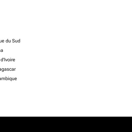
que du Sud
na
d'Ivoire
gascar
ambique