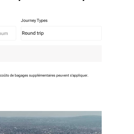
Journey Types
Round trip
keyboard_arrow_down
Journey Types option Round trip Selected
t coûts de bagages supplémentaires peuvent s'appliquer.