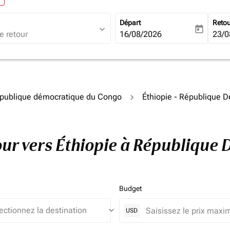
Départ
Reto
expand_more
today
fc-booking-departure-date-ari
16/08/2026
fc-b
23/0
épublique démocratique du Congo
Éthiopie - République 
etour vers Éthiopie à Républiqu
Budget
keyboard_arrow_down
USD