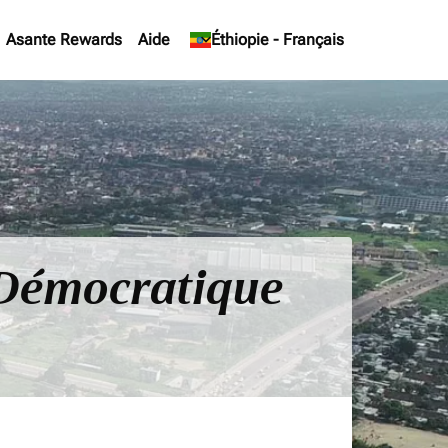
Asante Rewards
Aide
keyboard_arrow_down
Éthiopie
-
Français
e Démocratique