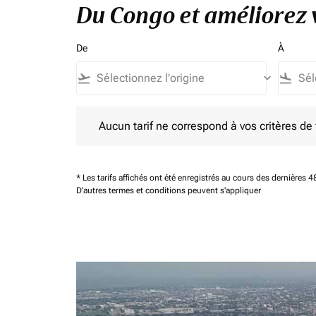
Du Congo et améliorez v
De
À
flight_takeoff
keyboard_arrow_down
flight_land
Aucun tarif ne correspond à vos critères de filtrag
Aucun tarif ne correspond à vos critères de fi
* Les tarifs affichés ont été enregistrés au cours des dernières
D'autres termes et conditions peuvent s'appliquer