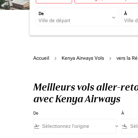
De
À
expand_more
Accueil
Kenya Airways Vols
vers la R
Meilleurs vols aller-r
avec Kenya Airways
De
À
flight_takeoff
keyboard_arrow_down
flight_land