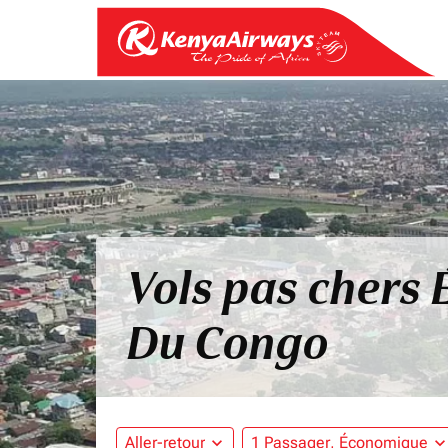
Vols pas chers
Du Congo
Aller-retour
expand_more
1 Passager, Économique
expand_mo