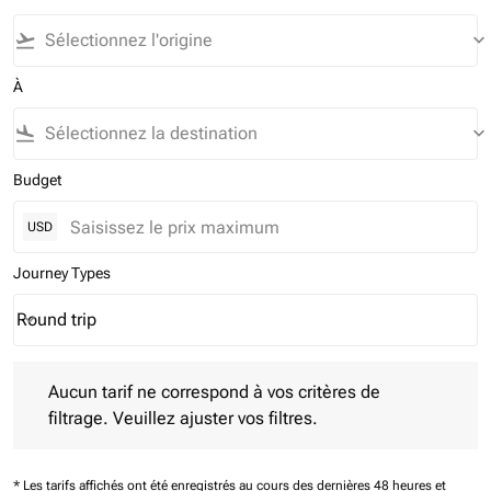
flight_takeoff
keyboard_arrow_down
À
flight_land
keyboard_arrow_down
Budget
USD
Journey Types
Round trip
keyboard_arrow_down
Journey Types option Round trip Selected
Aucun tarif ne correspond à vos critères de filtrage. Veuillez aj
Aucun tarif ne correspond à vos critères de
filtrage. Veuillez ajuster vos filtres.
* Les tarifs affichés ont été enregistrés au cours des dernières 48 heures et