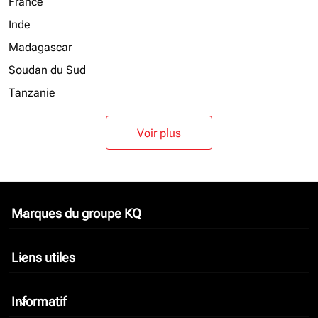
France
Inde
Madagascar
Soudan du Sud
Tanzanie
Voir plus
Marques du groupe KQ
keyboard_arrow_down
Liens utiles
keyboard_arrow_down
Informatif
keyboard_arrow_down