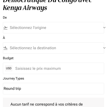
Kenya Airways
De
flight_takeoff
keyboard_arrow_down
À
flight_land
keyboard_arrow_down
Budget
USD
Journey Types
Round trip
keyboard_arrow_down
Journey Types option Round trip Selected
Aucun tarif ne correspond à vos critères de filtrage. Veuillez aj
Aucun tarif ne correspond à vos critères de