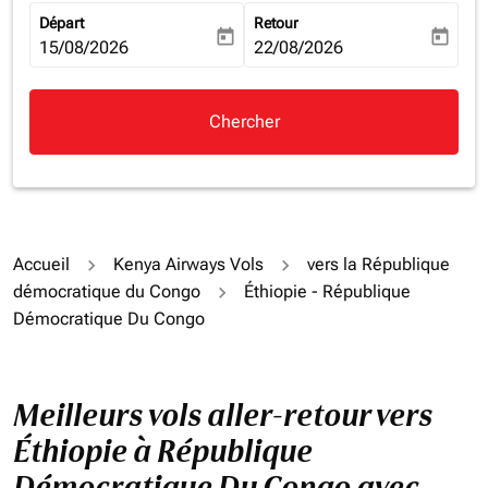
Départ
Retour
today
today
fc-booking-departure-date-aria-label
15/08/2026
fc-booking-return-date-aria-la
22/08/2026
Chercher
Accueil
Kenya Airways Vols
vers la République
démocratique du Congo
Éthiopie - République
Démocratique Du Congo
Meilleurs vols aller-retour vers
Éthiopie à République
Démocratique Du Congo avec