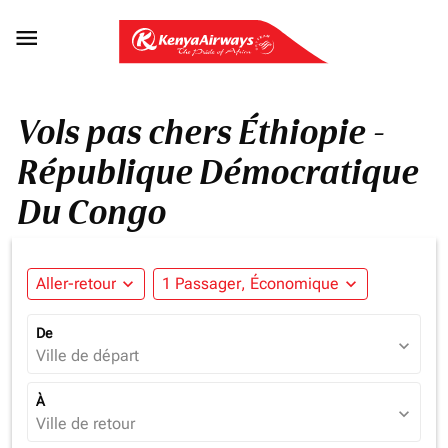

Vols pas chers Éthiopie -
République Démocratique
Du Congo
Aller-retour
expand_more
1 Passager, Économique
expand_more
De
expand_more
Ville de départ
À
expand_more
Ville de retour