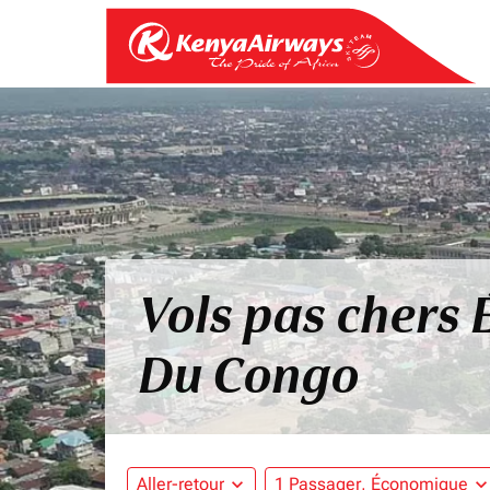
Vols pas chers
Du Congo
Aller-retour
expand_more
1 Passager, Économique
expand_mo