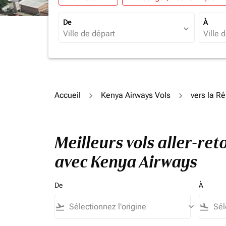
De
À
expand_more
Accueil
Kenya Airways Vols
vers la R
Meilleurs vols aller-r
avec Kenya Airways
De
À
flight_takeoff
keyboard_arrow_down
flight_land