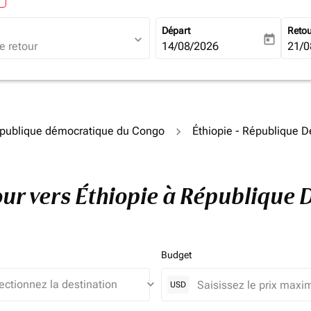
Départ
Reto
expand_more
today
fc-booking-departure-date-ari
14/08/2026
fc-b
21/0
épublique démocratique du Congo
Éthiopie - République 
etour vers Éthiopie à Républiqu
Budget
keyboard_arrow_down
USD