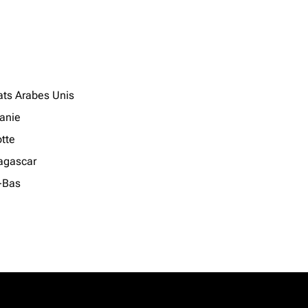
ats Arabes Unis
anie
tte
gascar
-Bas