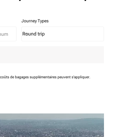
Journey Types
Round trip
keyboard_arrow_down
Journey Types option Round trip Selected
t coûts de bagages supplémentaires peuvent s'appliquer.