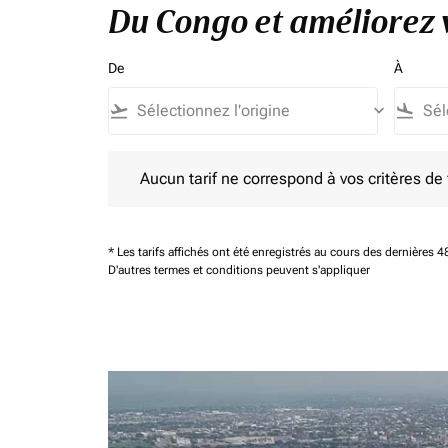
Du Congo et améliorez v
De
À
flight_takeoff
keyboard_arrow_down
flight_land
Aucun tarif ne correspond à vos critères de filtrag
Aucun tarif ne correspond à vos critères de fi
* Les tarifs affichés ont été enregistrés au cours des dernières
D'autres termes et conditions peuvent s'appliquer