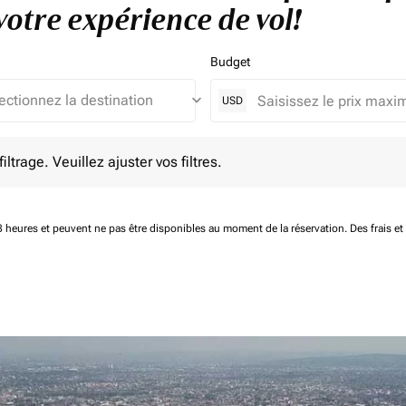
otre expérience de vol!
Budget
keyboard_arrow_down
USD
e. Veuillez ajuster vos filtres.
ltrage. Veuillez ajuster vos filtres.
 48 heures et peuvent ne pas être disponibles au moment de la réservation.
Des frais e