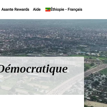
Asante Rewards
Aide
keyboard_arrow_down
Éthiopie
-
Français
e Démocratique