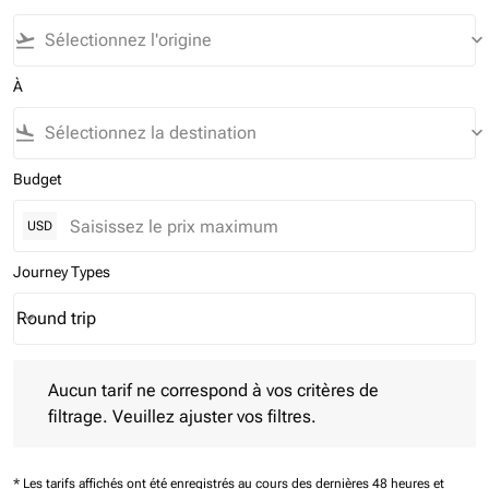
flight_takeoff
keyboard_arrow_down
À
flight_land
keyboard_arrow_down
Budget
USD
Journey Types
Round trip
keyboard_arrow_down
Journey Types option Round trip Selected
Aucun tarif ne correspond à vos critères de filtrage. Veuillez aj
Aucun tarif ne correspond à vos critères de
filtrage. Veuillez ajuster vos filtres.
* Les tarifs affichés ont été enregistrés au cours des dernières 48 heures et