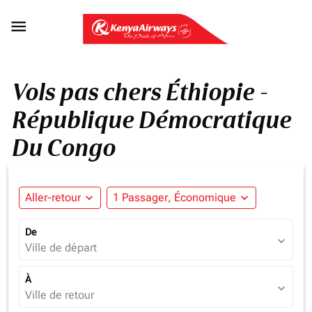

Vols pas chers Éthiopie -
République Démocratique
Du Congo
Aller-retour
expand_more
1 Passager, Économique
expand_more
De
expand_more
Ville de départ
À
expand_more
Ville de retour