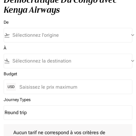
Kenya Airways
De
flight_takeoff
keyboard_arrow_down
À
flight_land
keyboard_arrow_down
Budget
USD
Journey Types
Round trip
keyboard_arrow_down
Journey Types option Round trip Selected
Aucun tarif ne correspond à vos critères de filtrage. Veuillez aj
Aucun tarif ne correspond à vos critères de