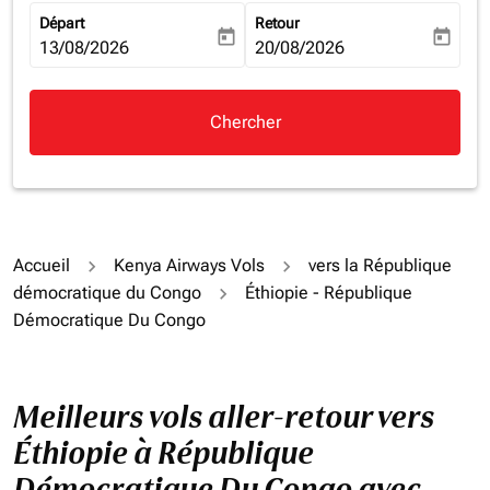
Départ
Retour
today
today
fc-booking-departure-date-aria-label
13/08/2026
fc-booking-return-date-aria-la
20/08/2026
Chercher
Accueil
Kenya Airways Vols
vers la République
démocratique du Congo
Éthiopie - République
Démocratique Du Congo
Meilleurs vols aller-retour vers
Éthiopie à République
Démocratique Du Congo avec