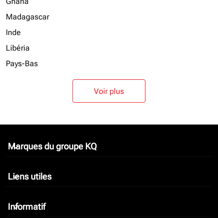
Ghana
Madagascar
Inde
Libéria
Pays-Bas
Voir plus
Marques du groupe KQ
keyboard_arrow_down
Liens utiles
keyboard_arrow_down
Informatif
keyboard_arrow_down