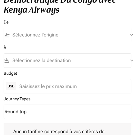
Kenya Airways
De
flight_takeoff
keyboard_arrow_down
À
flight_land
keyboard_arrow_down
Budget
USD
Journey Types
Round trip
keyboard_arrow_down
Journey Types option Round trip Selected
Aucun tarif ne correspond à vos critères de filtrage. Veuillez aj
Aucun tarif ne correspond à vos critères de