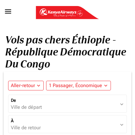

Vols pas chers Éthiopie -
République Démocratique
Du Congo
Aller-retour
expand_more
1 Passager, Économique
expand_more
De
expand_more
Ville de départ
À
expand_more
Ville de retour