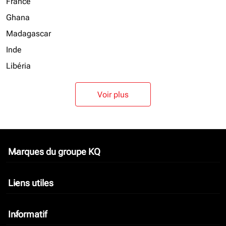
France
Ghana
Madagascar
Inde
Libéria
Voir plus
Marques du groupe KQ
keyboard_arrow_down
Liens utiles
keyboard_arrow_down
Informatif
keyboard_arrow_down