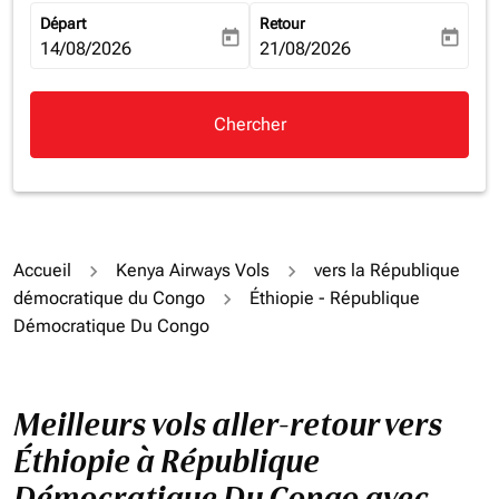
Départ
Retour
today
today
fc-booking-departure-date-aria-label
14/08/2026
fc-booking-return-date-aria-la
21/08/2026
Chercher
Accueil
Kenya Airways Vols
vers la République
démocratique du Congo
Éthiopie - République
Démocratique Du Congo
Meilleurs vols aller-retour vers
Éthiopie à République
Démocratique Du Congo avec