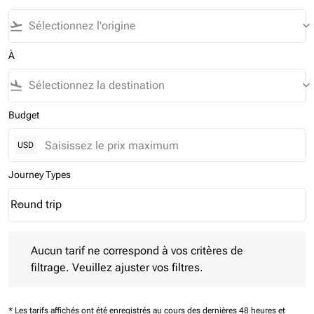
flight_takeoff
keyboard_arrow_down
À
flight_land
keyboard_arrow_down
Budget
USD
Journey Types
Round trip
keyboard_arrow_down
Journey Types option Round trip Selected
Aucun tarif ne correspond à vos critères de filtrage. Veuillez aj
Aucun tarif ne correspond à vos critères de
filtrage. Veuillez ajuster vos filtres.
* Les tarifs affichés ont été enregistrés au cours des dernières 48 heures et