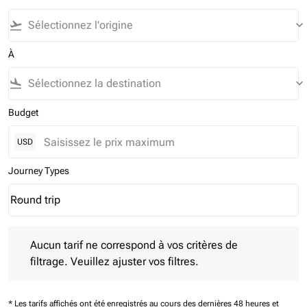
flight_takeoff
keyboard_arrow_down
À
flight_land
keyboard_arrow_down
Budget
USD
Journey Types
Round trip
keyboard_arrow_down
Journey Types option Round trip Selected
Aucun tarif ne correspond à vos critères de filtrage. Veuillez aj
Aucun tarif ne correspond à vos critères de
filtrage. Veuillez ajuster vos filtres.
* Les tarifs affichés ont été enregistrés au cours des dernières 48 heures et