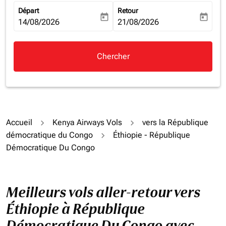
Départ
Retour
today
today
fc-booking-departure-date-aria-label
14/08/2026
fc-booking-return-date-aria-la
21/08/2026
Chercher
Accueil
Kenya Airways Vols
vers la République
démocratique du Congo
Éthiopie - République
Démocratique Du Congo
Meilleurs vols aller-retour vers
Éthiopie à République
Démocratique Du Congo avec