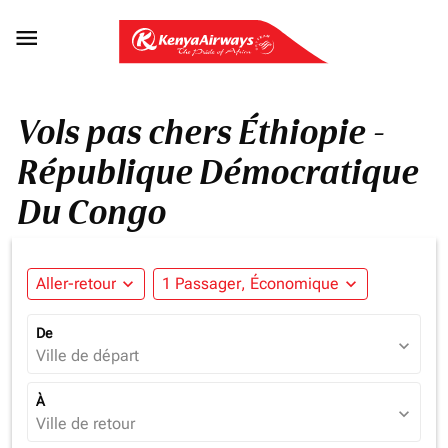

Vols pas chers Éthiopie -
République Démocratique
Du Congo
Aller-retour
expand_more
1 Passager, Économique
expand_more
De
expand_more
Ville de départ
À
expand_more
Ville de retour