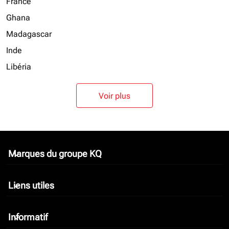
France
Ghana
Madagascar
Inde
Libéria
Voir plus
Marques du groupe KQ
keyboard_arrow_down
Liens utiles
keyboard_arrow_down
Informatif
keyboard_arrow_down