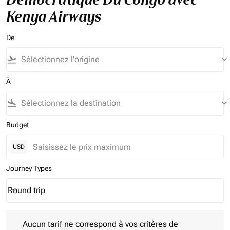
Kenya Airways
De
flight_takeoff
keyboard_arrow_down
À
flight_land
keyboard_arrow_down
Budget
USD
Journey Types
Round trip
keyboard_arrow_down
Journey Types option Round trip Selected
Aucun tarif ne correspond à vos critères de filtrage. Veuillez aj
Aucun tarif ne correspond à vos critères de