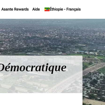
Asante Rewards
Aide
keyboard_arrow_down
Éthiopie
-
Français
e Démocratique