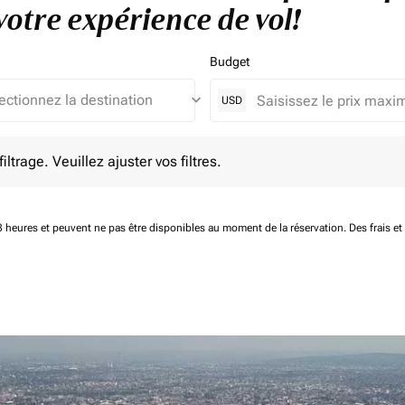
otre expérience de vol!
Budget
keyboard_arrow_down
USD
e. Veuillez ajuster vos filtres.
ltrage. Veuillez ajuster vos filtres.
 48 heures et peuvent ne pas être disponibles au moment de la réservation.
Des frais e