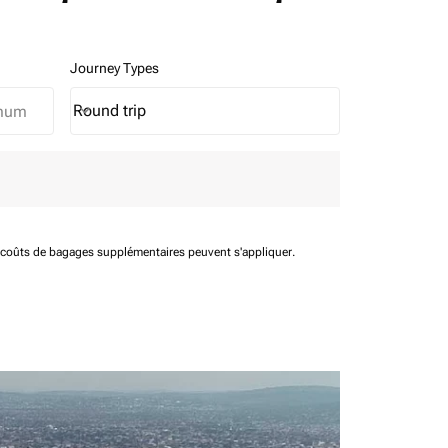
Journey Types
Round trip
keyboard_arrow_down
Journey Types option Round trip Selected
t coûts de bagages supplémentaires peuvent s'appliquer.