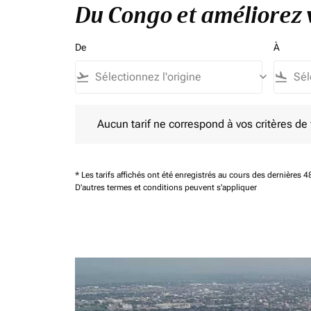
Du Congo et améliorez v
De
À
flight_takeoff
keyboard_arrow_down
flight_land
Aucun tarif ne correspond à vos critères de filtrag
Aucun tarif ne correspond à vos critères de fi
* Les tarifs affichés ont été enregistrés au cours des dernières
D'autres termes et conditions peuvent s'appliquer