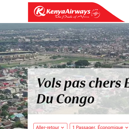
Vols pas chers
Du Congo
Aller-retour
expand_more
1 Passager, Économique
expand_mo