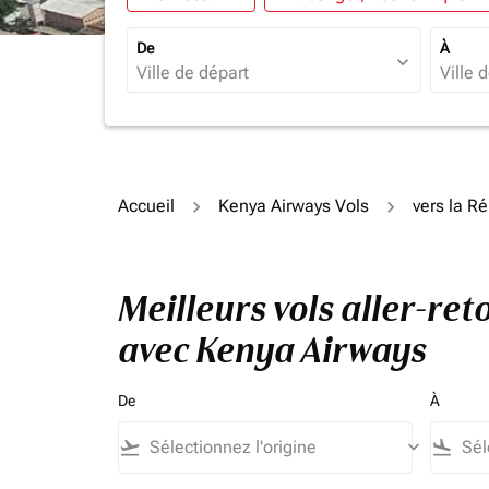
De
À
expand_more
Accueil
Kenya Airways Vols
vers la R
Meilleurs vols aller-r
avec Kenya Airways
De
À
flight_takeoff
keyboard_arrow_down
flight_land