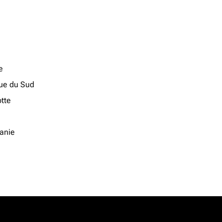
e
que du Sud
tte
anie