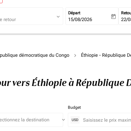
Départ
Reto
expand_more
today
fc-booking-departure-date-ari
15/08/2026
fc-b
22/0
épublique démocratique du Congo
Éthiopie - République 
etour vers Éthiopie à Républiqu
Budget
keyboard_arrow_down
USD