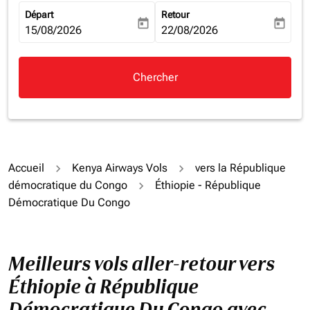
Départ
Retour
today
today
fc-booking-departure-date-aria-label
15/08/2026
fc-booking-return-date-aria-la
22/08/2026
Chercher
Accueil
Kenya Airways Vols
vers la République
démocratique du Congo
Éthiopie - République
Démocratique Du Congo
Meilleurs vols aller-retour vers
Éthiopie à République
Démocratique Du Congo avec