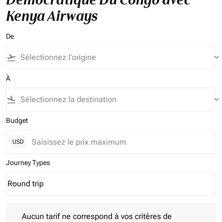
Kenya Airways
De
flight_takeoff
keyboard_arrow_down
À
flight_land
keyboard_arrow_down
Budget
USD
Journey Types
Round trip
keyboard_arrow_down
Journey Types option Round trip Selected
Aucun tarif ne correspond à vos critères de filtrage. Veuillez aj
Aucun tarif ne correspond à vos critères de