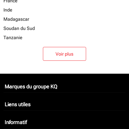
France
Inde
Madagascar
Soudan du Sud
Tanzanie
Voir plus
Marques du groupe KQ
keyboard_arrow_down
Liens utiles
keyboard_arrow_down
Informatif
keyboard_arrow_down