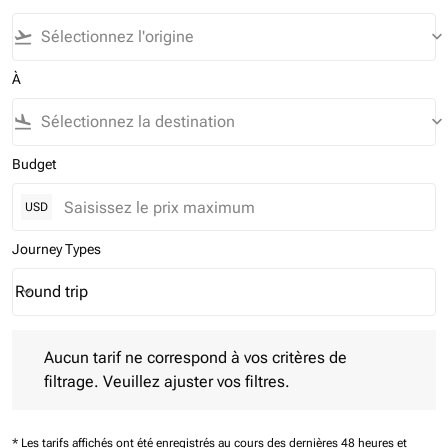
flight_takeoff
keyboard_arrow_down
À
flight_land
keyboard_arrow_down
Budget
USD
Journey Types
Round trip
keyboard_arrow_down
Journey Types option Round trip Selected
Aucun tarif ne correspond à vos critères de filtrage. Veuillez aj
Aucun tarif ne correspond à vos critères de
filtrage. Veuillez ajuster vos filtres.
* Les tarifs affichés ont été enregistrés au cours des dernières 48 heures et