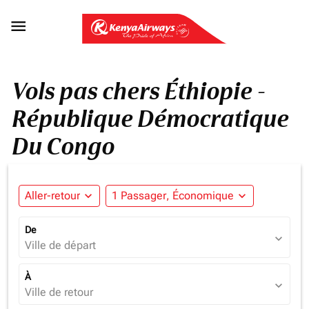

Vols pas chers Éthiopie -
République Démocratique
Du Congo
Aller-retour
expand_more
1 Passager, Économique
expand_more
De
expand_more
Ville de départ
À
expand_more
Ville de retour