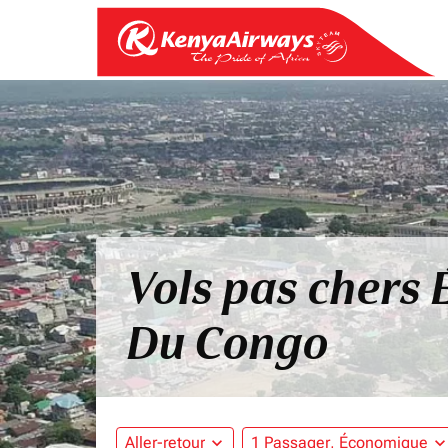
Vols pas chers
Du Congo
Aller-retour
expand_more
1 Passager, Économique
expand_mo