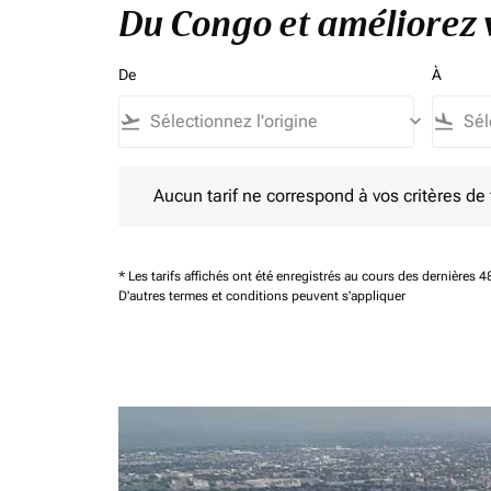
Du Congo et améliorez v
De
À
flight_takeoff
keyboard_arrow_down
flight_land
Aucun tarif ne correspond à vos critères de filtrag
Aucun tarif ne correspond à vos critères de fi
* Les tarifs affichés ont été enregistrés au cours des dernières
D'autres termes et conditions peuvent s'appliquer