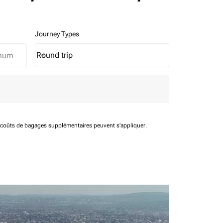
Journey Types
Round trip
keyboard_arrow_down
Journey Types option Round trip Selected
t coûts de bagages supplémentaires peuvent s'appliquer.