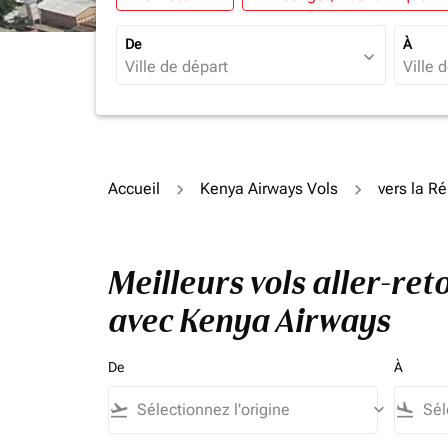
De
À
expand_more
Accueil
Kenya Airways Vols
vers la R
Meilleurs vols aller-r
avec Kenya Airways
De
À
flight_takeoff
keyboard_arrow_down
flight_land