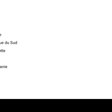
e
que du Sud
tte
anie