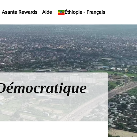
Asante Rewards
Aide
keyboard_arrow_down
Éthiopie
-
Français
e Démocratique