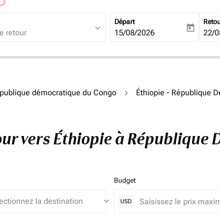
Départ
Reto
expand_more
today
fc-booking-departure-date-ari
15/08/2026
fc-b
22/0
épublique démocratique du Congo
Éthiopie - République 
etour vers Éthiopie à Républiqu
Budget
keyboard_arrow_down
USD