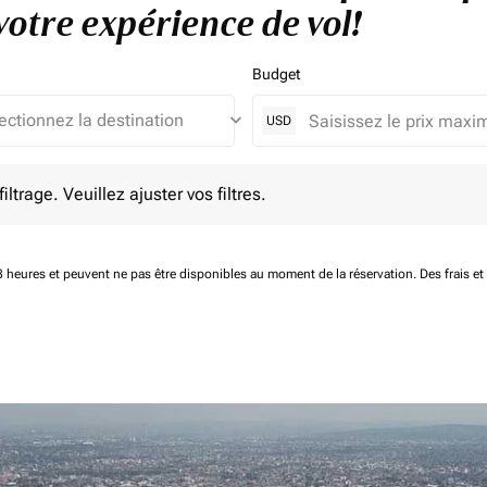
otre expérience de vol!
Budget
keyboard_arrow_down
USD
e. Veuillez ajuster vos filtres.
ltrage. Veuillez ajuster vos filtres.
 48 heures et peuvent ne pas être disponibles au moment de la réservation.
Des frais e