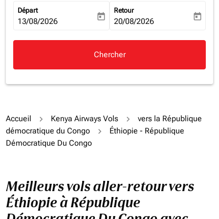
Départ
Retour
today
today
fc-booking-departure-date-aria-label
13/08/2026
fc-booking-return-date-aria-la
20/08/2026
Chercher
Accueil
Kenya Airways Vols
vers la République
démocratique du Congo
Éthiopie - République
Démocratique Du Congo
Meilleurs vols aller-retour vers
Éthiopie à République
Démocratique Du Congo avec