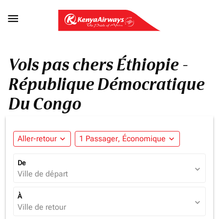

Vols pas chers Éthiopie -
République Démocratique
Du Congo
Aller-retour
expand_more
1 Passager, Économique
expand_more
De
expand_more
Ville de départ
À
expand_more
Ville de retour