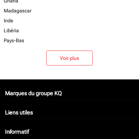
Ghana
Madagascar
Inde
Libéria
Pays-Bas
Voir plus
Marques du groupe KQ
keyboard_arrow_down
Liens utiles
keyboard_arrow_down
Informatif
keyboard_arrow_down