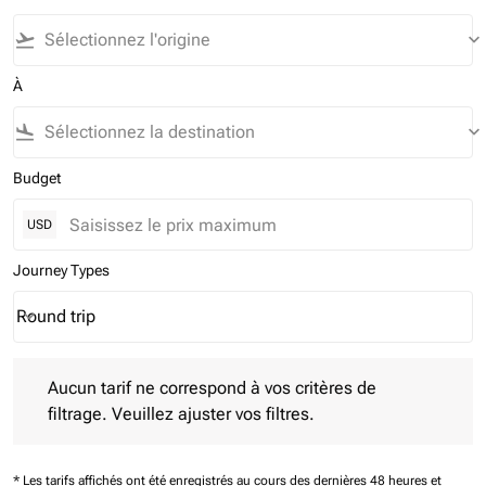
flight_takeoff
keyboard_arrow_down
À
flight_land
keyboard_arrow_down
Budget
USD
Journey Types
Round trip
keyboard_arrow_down
Journey Types option Round trip Selected
Aucun tarif ne correspond à vos critères de filtrage. Veuillez aj
Aucun tarif ne correspond à vos critères de
filtrage. Veuillez ajuster vos filtres.
* Les tarifs affichés ont été enregistrés au cours des dernières 48 heures et