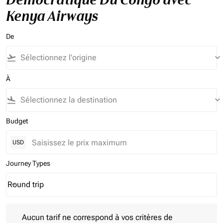
Kenya Airways
De
flight_takeoff
keyboard_arrow_down
À
flight_land
keyboard_arrow_down
Budget
USD
Journey Types
Round trip
keyboard_arrow_down
Journey Types option Round trip Selected
Aucun tarif ne correspond à vos critères de filtrage. Veuillez aj
Aucun tarif ne correspond à vos critères de