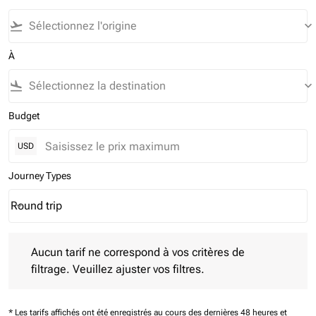
flight_takeoff
keyboard_arrow_down
À
flight_land
keyboard_arrow_down
Budget
USD
Journey Types
Round trip
keyboard_arrow_down
Journey Types option Round trip Selected
Aucun tarif ne correspond à vos critères de filtrage. Veuillez aj
Aucun tarif ne correspond à vos critères de
filtrage. Veuillez ajuster vos filtres.
* Les tarifs affichés ont été enregistrés au cours des dernières 48 heures et