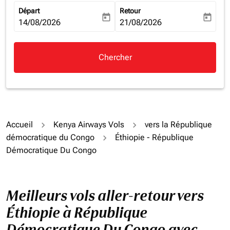
Départ
Retour
today
today
fc-booking-departure-date-aria-label
14/08/2026
fc-booking-return-date-aria-la
21/08/2026
Chercher
Accueil
Kenya Airways Vols
vers la République
démocratique du Congo
Éthiopie - République
Démocratique Du Congo
Meilleurs vols aller-retour vers
Éthiopie à République
Démocratique Du Congo avec