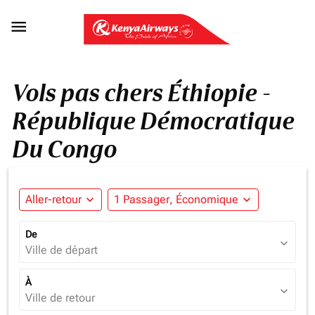

Vols pas chers Éthiopie -
République Démocratique
Du Congo
Aller-retour
expand_more
1 Passager, Économique
expand_more
De
expand_more
Ville de départ
À
expand_more
Ville de retour