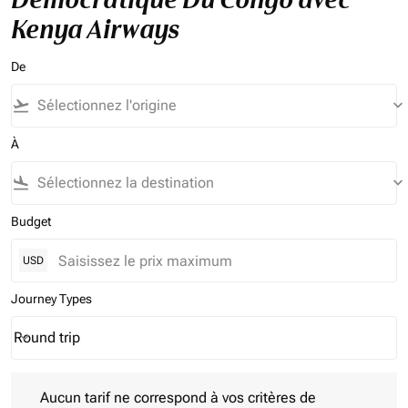
Kenya Airways
De
flight_takeoff
keyboard_arrow_down
À
flight_land
keyboard_arrow_down
Budget
USD
Journey Types
Round trip
keyboard_arrow_down
Journey Types option Round trip Selected
Aucun tarif ne correspond à vos critères de filtrage. Veuillez aj
Aucun tarif ne correspond à vos critères de