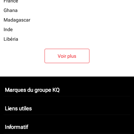
France
Ghana
Madagascar
Inde
Libéria
Voir plus
Marques du groupe KQ
keyboard_arrow_down
Liens utiles
keyboard_arrow_down
Informatif
keyboard_arrow_down