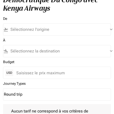
Kenya Airways
De
flight_takeoff
keyboard_arrow_down
À
flight_land
keyboard_arrow_down
Budget
USD
Journey Types
Round trip
keyboard_arrow_down
Journey Types option Round trip Selected
Aucun tarif ne correspond à vos critères de filtrage. Veuillez aj
Aucun tarif ne correspond à vos critères de