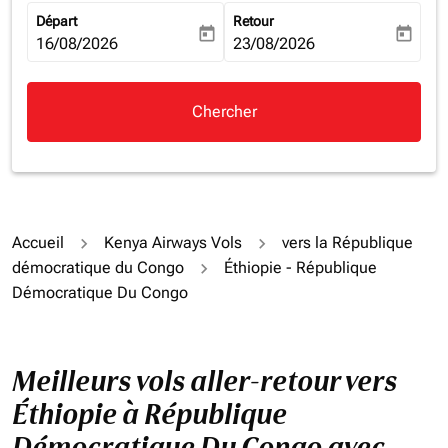
Départ
Retour
today
today
fc-booking-departure-date-aria-label
16/08/2026
fc-booking-return-date-aria-la
23/08/2026
Chercher
Accueil
Kenya Airways Vols
vers la République
démocratique du Congo
Éthiopie - République
Démocratique Du Congo
Meilleurs vols aller-retour vers
Éthiopie à République
Démocratique Du Congo avec