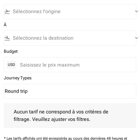
flight_takeoff
keyboard_arrow_down
À
flight_land
keyboard_arrow_down
Budget
USD
Journey Types
Round trip
keyboard_arrow_down
Journey Types option Round trip Selected
Aucun tarif ne correspond à vos critères de filtrage. Veuillez aj
Aucun tarif ne correspond à vos critères de
filtrage. Veuillez ajuster vos filtres.
* Les tarifs affichés ont été enregistrés au cours des dernières 48 heures et