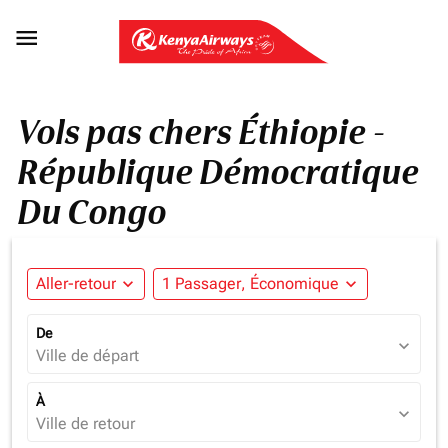

Vols pas chers Éthiopie -
République Démocratique
Du Congo
Aller-retour
expand_more
1 Passager, Économique
expand_more
De
expand_more
Ville de départ
À
expand_more
Ville de retour