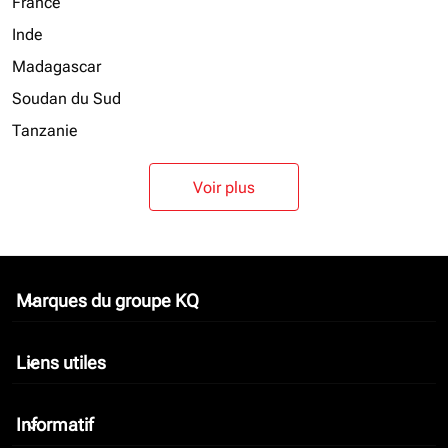
France
Inde
Madagascar
Soudan du Sud
Tanzanie
Voir plus
Marques du groupe KQ
keyboard_arrow_down
Liens utiles
keyboard_arrow_down
Informatif
keyboard_arrow_down