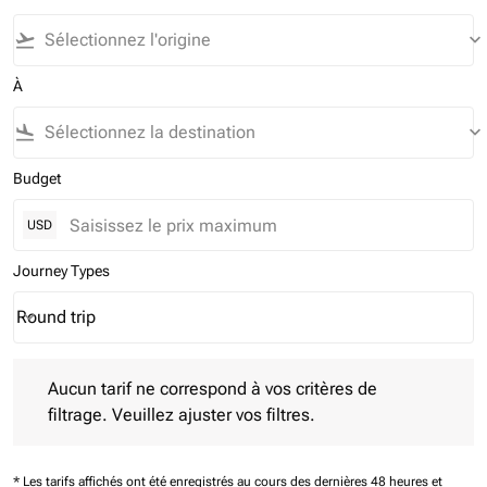
flight_takeoff
keyboard_arrow_down
À
flight_land
keyboard_arrow_down
Budget
USD
Journey Types
Round trip
keyboard_arrow_down
Journey Types option Round trip Selected
Aucun tarif ne correspond à vos critères de filtrage. Veuillez aj
Aucun tarif ne correspond à vos critères de
filtrage. Veuillez ajuster vos filtres.
* Les tarifs affichés ont été enregistrés au cours des dernières 48 heures et