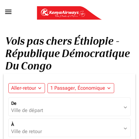

Vols pas chers Éthiopie -
République Démocratique
Du Congo
Aller-retour
expand_more
1 Passager, Économique
expand_more
De
expand_more
Ville de départ
À
expand_more
Ville de retour