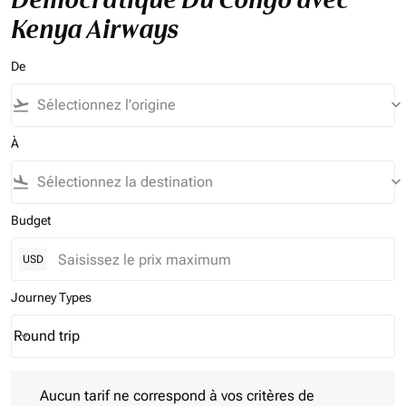
Kenya Airways
De
flight_takeoff
keyboard_arrow_down
À
flight_land
keyboard_arrow_down
Budget
USD
Journey Types
Round trip
keyboard_arrow_down
Journey Types option Round trip Selected
Aucun tarif ne correspond à vos critères de filtrage. Veuillez aj
Aucun tarif ne correspond à vos critères de