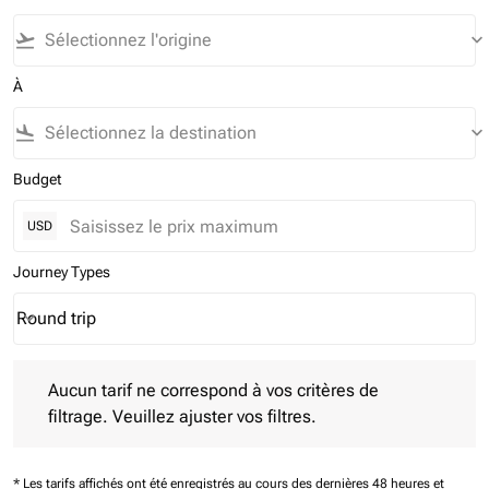
flight_takeoff
keyboard_arrow_down
À
flight_land
keyboard_arrow_down
Budget
USD
Journey Types
Round trip
keyboard_arrow_down
Journey Types option Round trip Selected
Aucun tarif ne correspond à vos critères de filtrage. Veuillez aj
Aucun tarif ne correspond à vos critères de
filtrage. Veuillez ajuster vos filtres.
* Les tarifs affichés ont été enregistrés au cours des dernières 48 heures et