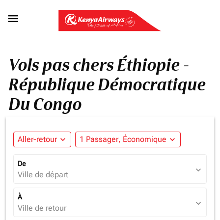

Vols pas chers Éthiopie -
République Démocratique
Du Congo
Aller-retour
expand_more
1 Passager, Économique
expand_more
De
expand_more
Ville de départ
À
expand_more
Ville de retour