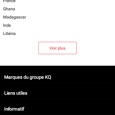
France
Ghana
Madagascar
Inde
Libéria
Voir plus
Marques du groupe KQ
keyboard_arrow_down
Liens utiles
keyboard_arrow_down
Informatif
keyboard_arrow_down