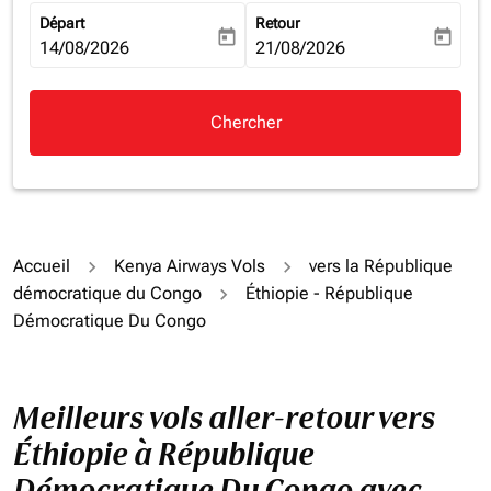
Départ
Retour
today
today
fc-booking-departure-date-aria-label
14/08/2026
fc-booking-return-date-aria-la
21/08/2026
Chercher
Accueil
Kenya Airways Vols
vers la République
démocratique du Congo
Éthiopie - République
Démocratique Du Congo
Meilleurs vols aller-retour vers
Éthiopie à République
Démocratique Du Congo avec