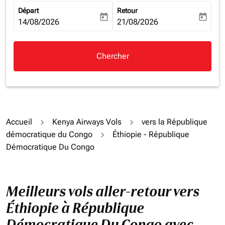
Départ
Retour
today
today
fc-booking-departure-date-aria-label
14/08/2026
fc-booking-return-date-aria-la
21/08/2026
Chercher
Accueil
Kenya Airways Vols
vers la République
démocratique du Congo
Éthiopie - République
Démocratique Du Congo
Meilleurs vols aller-retour vers
Éthiopie à République
Démocratique Du Congo avec