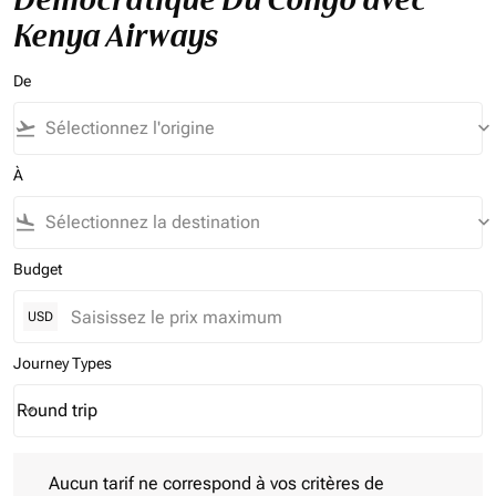
Kenya Airways
De
flight_takeoff
keyboard_arrow_down
À
flight_land
keyboard_arrow_down
Budget
USD
Journey Types
Round trip
keyboard_arrow_down
Journey Types option Round trip Selected
Aucun tarif ne correspond à vos critères de filtrage. Veuillez aj
Aucun tarif ne correspond à vos critères de