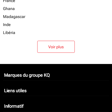
France
Ghana
Madagascar
Inde
Libéria
Voir plus
Marques du groupe KQ
keyboard_arrow_down
Liens utiles
keyboard_arrow_down
Informatif
keyboard_arrow_down