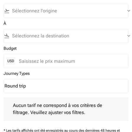
flight_takeoff
keyboard_arrow_down
À
flight_land
keyboard_arrow_down
Budget
USD
Journey Types
Round trip
keyboard_arrow_down
Journey Types option Round trip Selected
Aucun tarif ne correspond à vos critères de filtrage. Veuillez aj
Aucun tarif ne correspond à vos critères de
filtrage. Veuillez ajuster vos filtres.
* Les tarifs affichés ont été enregistrés au cours des dernières 48 heures et