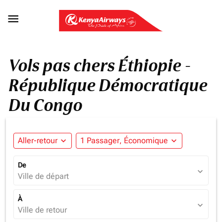

Vols pas chers Éthiopie -
République Démocratique
Du Congo
Aller-retour
expand_more
1 Passager, Économique
expand_more
De
expand_more
Ville de départ
À
expand_more
Ville de retour