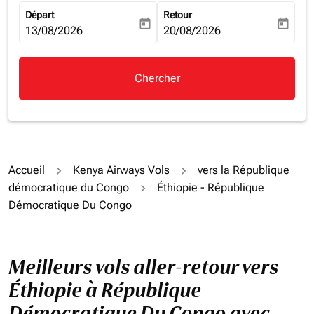
Départ
Retour
today
today
fc-booking-departure-date-aria-label
13/08/2026
fc-booking-return-date-aria-la
20/08/2026
Chercher
Accueil
Kenya Airways Vols
vers la République
démocratique du Congo
Éthiopie - République
Démocratique Du Congo
Meilleurs vols aller-retour vers
Éthiopie à République
Démocratique Du Congo avec