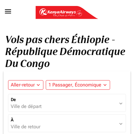

Vols pas chers Éthiopie -
République Démocratique
Du Congo
Aller-retour
expand_more
1 Passager, Économique
expand_more
De
expand_more
Ville de départ
À
expand_more
Ville de retour