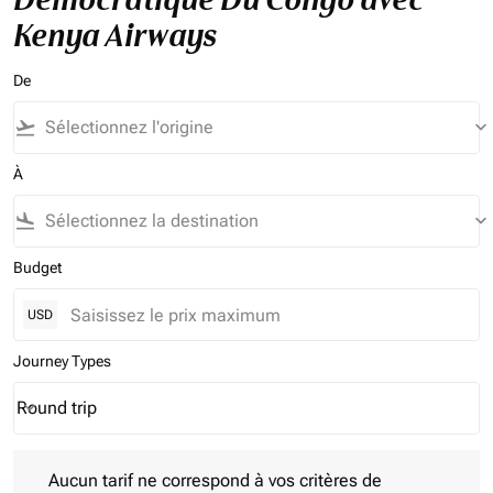
Kenya Airways
De
flight_takeoff
keyboard_arrow_down
À
flight_land
keyboard_arrow_down
Budget
USD
Journey Types
Round trip
keyboard_arrow_down
Journey Types option Round trip Selected
Aucun tarif ne correspond à vos critères de filtrage. Veuillez aj
Aucun tarif ne correspond à vos critères de