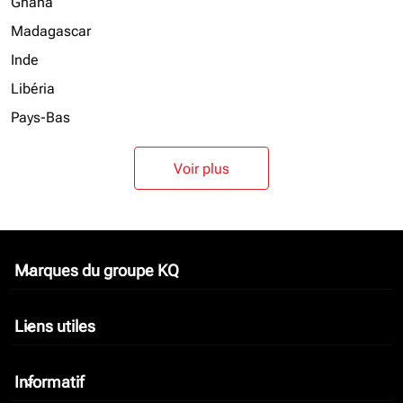
Ghana
Madagascar
Inde
Libéria
Pays-Bas
Voir plus
Marques du groupe KQ
keyboard_arrow_down
Liens utiles
keyboard_arrow_down
Informatif
keyboard_arrow_down