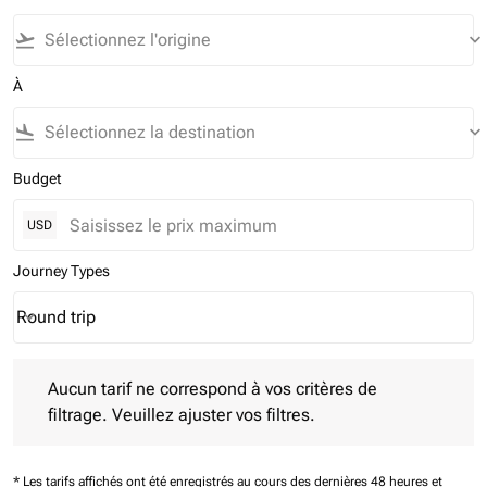
flight_takeoff
keyboard_arrow_down
À
flight_land
keyboard_arrow_down
Budget
USD
Journey Types
Round trip
keyboard_arrow_down
Journey Types option Round trip Selected
Aucun tarif ne correspond à vos critères de filtrage. Veuillez aj
Aucun tarif ne correspond à vos critères de
filtrage. Veuillez ajuster vos filtres.
* Les tarifs affichés ont été enregistrés au cours des dernières 48 heures et