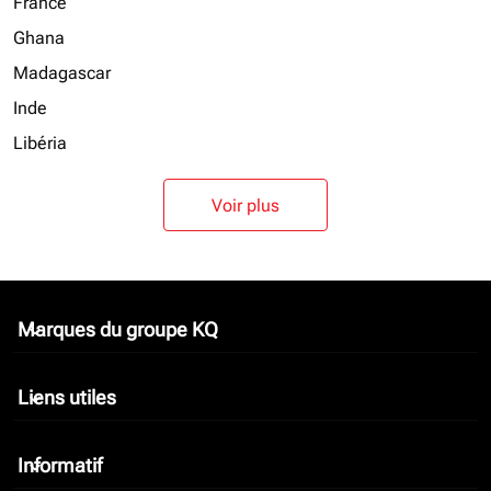
France
Ghana
Madagascar
Inde
Libéria
Voir plus
Marques du groupe KQ
keyboard_arrow_down
Liens utiles
keyboard_arrow_down
Informatif
keyboard_arrow_down