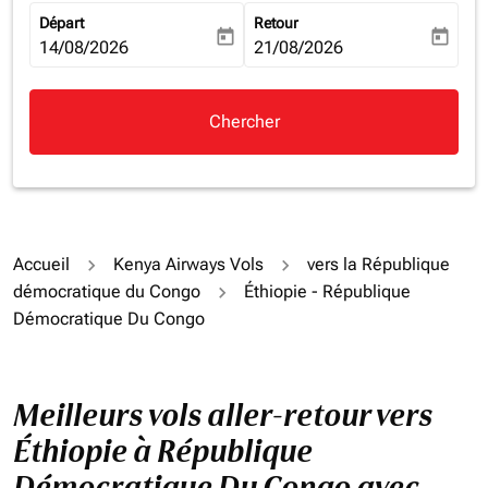
Départ
Retour
today
today
fc-booking-departure-date-aria-label
14/08/2026
fc-booking-return-date-aria-la
21/08/2026
Chercher
Accueil
Kenya Airways Vols
vers la République
démocratique du Congo
Éthiopie - République
Démocratique Du Congo
Meilleurs vols aller-retour vers
Éthiopie à République
Démocratique Du Congo avec