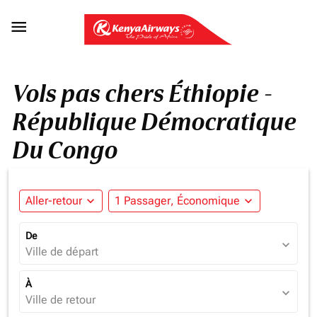

Vols pas chers Éthiopie -
République Démocratique
Du Congo
Aller-retour
expand_more
1 Passager, Économique
expand_more
De
expand_more
Ville de départ
À
expand_more
Ville de retour