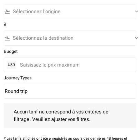
flight_takeoff
keyboard_arrow_down
À
flight_land
keyboard_arrow_down
Budget
USD
Journey Types
Round trip
keyboard_arrow_down
Journey Types option Round trip Selected
Aucun tarif ne correspond à vos critères de filtrage. Veuillez aj
Aucun tarif ne correspond à vos critères de
filtrage. Veuillez ajuster vos filtres.
* Les tarifs affichés ont été enregistrés au cours des dernières 48 heures et