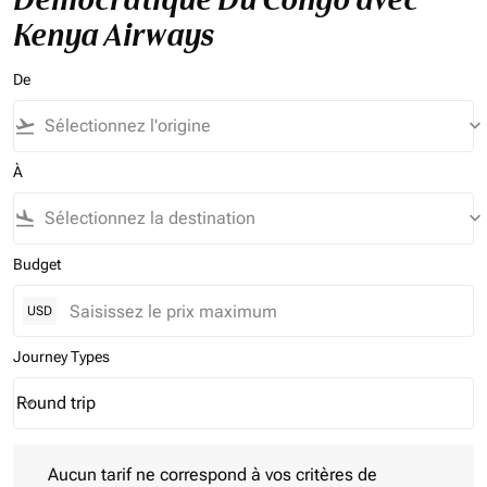
Kenya Airways
De
flight_takeoff
keyboard_arrow_down
À
flight_land
keyboard_arrow_down
Budget
USD
Journey Types
Round trip
keyboard_arrow_down
Journey Types option Round trip Selected
Aucun tarif ne correspond à vos critères de filtrage. Veuillez aj
Aucun tarif ne correspond à vos critères de