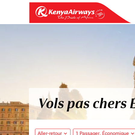
Vols pas chers É
Aller-retour
expand_more
1 Passager, Économique
expand_mo