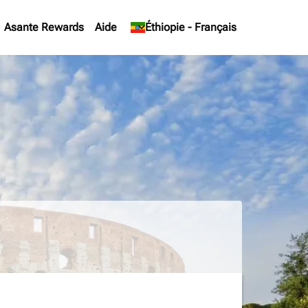
Asante Rewards
Aide
keyboard_arrow_down
Éthiopie
-
Français