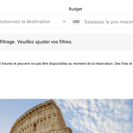
Budget
keyboard_arrow_down
USD
e. Veuillez ajuster vos filtres.
ltrage. Veuillez ajuster vos filtres.
 48 heures et peuvent ne pas être disponibles au moment de la réservation.
Des frais e