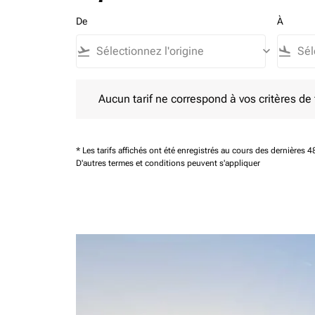
De
À
flight_takeoff
keyboard_arrow_down
flight_land
Aucun tarif ne correspond à vos critères de filtrag
Aucun tarif ne correspond à vos critères de fi
* Les tarifs affichés ont été enregistrés au cours des dernières
D'autres termes et conditions peuvent s'appliquer