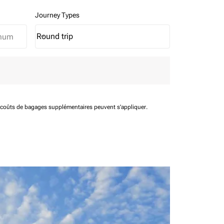
Journey Types
Round trip
keyboard_arrow_down
Journey Types option Round trip Selected
t coûts de bagages supplémentaires peuvent s'appliquer.