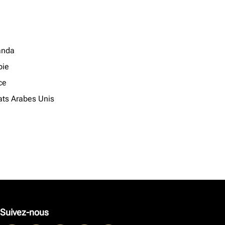
anda
ie
ce
ats Arabes Unis
Suivez-nous