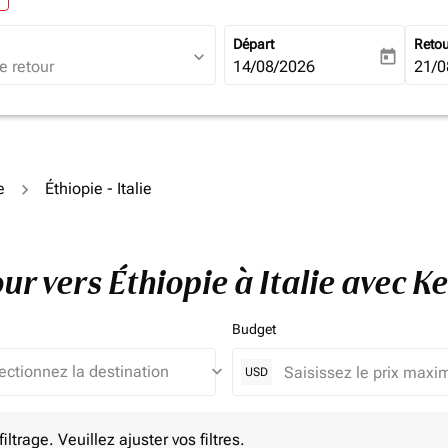
Départ
Reto
expand_more
today
fc-booking-departure-date-ari
14/08/2026
fc-b
21/0
e
Éthiopie - Italie
our vers Éthiopie à Italie avec 
Budget
keyboard_arrow_down
USD
e. Veuillez ajuster vos filtres.
ltrage. Veuillez ajuster vos filtres.