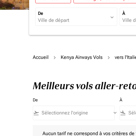
De
À
expand_more
Accueil
Kenya Airways Vols
vers l'Itali
Meilleurs vols aller-ret
De
À
flight_takeoff
keyboard_arrow_down
flight_land
Aucun tarif ne correspond à vos critères de filtrag
Aucun tarif ne correspond à vos critères de fi