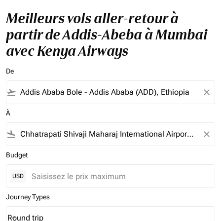
Meilleurs vols aller-retour à
partir de Addis-Abeba à Mumbai
avec Kenya Airways
De
flight_takeoff
close
À
flight_land
close
Budget
USD
Journey Types
Round trip
keyboard_arrow_down