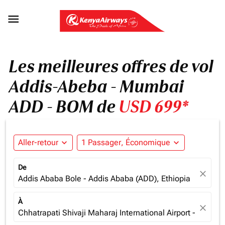

Les meilleures offres de vol
Addis-Abeba - Mumbai
ADD - BOM de
USD 699*
Aller-retour
expand_more
1 Passager, Économique
expand_more
De
close
Addis Ababa Bole - Addis Ababa (ADD), Ethiopia
À
close
Chhatrapati Shivaji Maharaj International Airport - Mumba