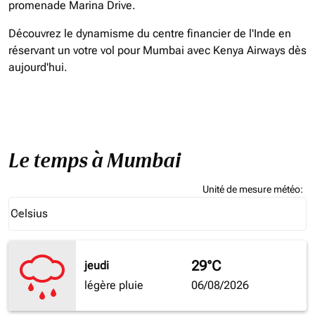
promenade Marina Drive.
Découvrez le dynamisme du centre financier de l'Inde en
réservant un votre vol pour Mumbai avec Kenya Airways dès
aujourd'hui.
Le temps à Mumbai
Unité de mesure météo
:
Weather unit option Celsius Selected
Celsius
keyboard_arrow_down
29°C
jeudi
légère pluie
06/08/2026