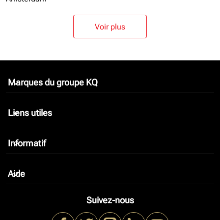
Voir plus
Marques du groupe KQ
keyboard_arrow_down
Liens utiles
keyboard_arrow_down
Informatif
keyboard_arrow_down
Aide
keyboard_arrow_down
Suivez-nous