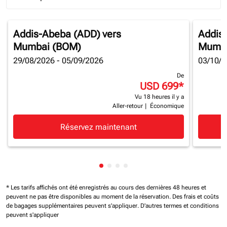
Journey Types option Round trip Selected
Addis-Abeba (ADD)
vers
Addis
Mumbai (BOM)
Mumba
29/08/2026 - 05/09/2026
03/10/2
De
USD 699
*
Vu 18 heures il y a
Aller-retour
|
Économique
Réservez maintenant
Affichage de cmp-pagination-sh
Affichage de cmp-pagination-
Affichage de cmp-paginatio
Affichage de cmp-paginat
* Les tarifs affichés ont été enregistrés au cours des dernières 48 heures et
peuvent ne pas être disponibles au moment de la réservation.
Des frais et coûts
de bagages supplémentaires peuvent s'appliquer.
D'autres termes et conditions
peuvent s'appliquer