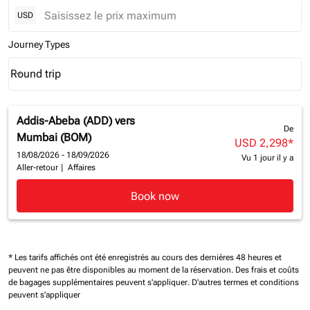
USD
Journey Types
Round trip
keyboard_arrow_down
Journey Types option Round trip Selected
Addis-Abeba (ADD)
vers
De
Mumbai (BOM)
USD 2,298
*
18/08/2026 - 18/09/2026
Vu 1 jour il y a
Aller-retour
|
Affaires
Book now
* Les tarifs affichés ont été enregistrés au cours des dernières 48 heures et
peuvent ne pas être disponibles au moment de la réservation.
Des frais et coûts
de bagages supplémentaires peuvent s'appliquer.
D'autres termes et conditions
peuvent s'appliquer