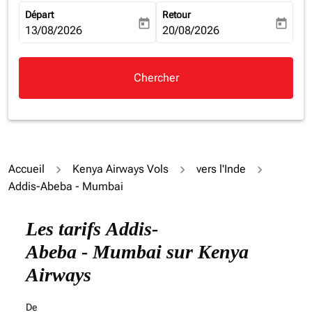
Départ
Retour
today
today
fc-booking-departure-date-aria-label
13/08/2026
fc-booking-return-date-aria-la
20/08/2026
Chercher
Accueil
Kenya Airways Vols
vers l'Inde
Addis-Abeba - Mumbai
Les tarifs Addis-
Abeba - Mumbai sur Kenya
Airways
De