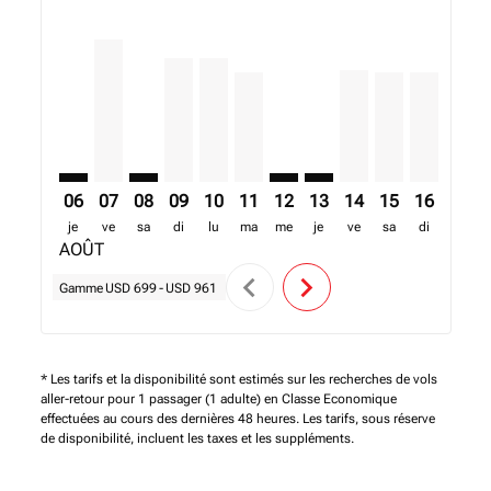
ADD–BOM: cmp-view-offers-disclaimer. Trouver des 
ADD–BOM, 07/08/2026 – 14/08/2026: A partir de
ADD–BOM: cmp-view-offers-disclaimer. Trou
ADD–BOM, 09/08/2026 – 16/08/2026: A p
ADD–BOM, 10/08/2026 – 17/08/2026:
ADD–BOM, 11/08/2026 – 18/08/2
ADD–BOM: cmp-view-offers-
ADD–BOM: cmp-view-off
ADD–BOM, 14/08/20
ADD–BOM, 15/0
ADD–BOM, 
ADD–B
A
06
07
08
09
10
11
12
13
14
15
16
17
je
ve
sa
di
lu
ma
me
je
ve
sa
di
lu
AOÛT
chevron_left
chevron_right
Gamme
USD 699
-
USD 961
* Les tarifs et la disponibilité sont estimés sur les recherches de vols
aller-retour pour 1 passager (1 adulte) en Classe Economique
effectuées au cours des dernières 48 heures. Les tarifs, sous réserve
de disponibilité, incluent les taxes et les suppléments.