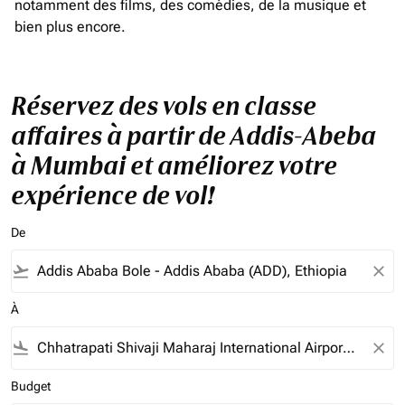
notamment des films, des comédies, de la musique et
bien plus encore.
Réservez des vols en classe
affaires à partir de Addis-Abeba
à Mumbai et améliorez votre
expérience de vol!
De
flight_takeoff
close
À
flight_land
close
Budget