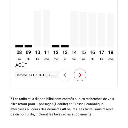
ADD–BOM: cmp-view-offers-disclaimer. Trouver des 
ADD–BOM: cmp-view-offers-disclaimer. Trouver 
ADD–BOM, 10/08/2026 – 17/08/2026: A parti
ADD–BOM, 11/08/2026 – 18/08/2026: A p
ADD–BOM: cmp-view-offers-disclaim
ADD–BOM: cmp-view-offers-disc
ADD–BOM, 14/08/2026 – 21/
ADD–BOM, 15/08/2026 –
ADD–BOM, 16/08/20
ADD–BOM, 17/0
ADD–BOM, 
ADD–B
A
08
09
10
11
12
13
14
15
16
17
18
19
sa
di
lu
ma
me
je
ve
sa
di
lu
ma
me
AOÛT
chevron_left
chevron_right
Gamme
USD 718
-
USD 808
* Les tarifs et la disponibilité sont estimés sur les recherches de vols
aller-retour pour 1 passager (1 adulte) en Classe Economique
effectuées au cours des dernières 48 heures. Les tarifs, sous réserve
de disponibilité, incluent les taxes et les suppléments.