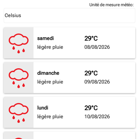
Unité de mesure météo
:
Weather unit option Celsius Selected
Celsius
keyboard_arrow_down
29°C
samedi
légère pluie
08/08/2026
29°C
dimanche
légère pluie
09/08/2026
29°C
lundi
légère pluie
10/08/2026