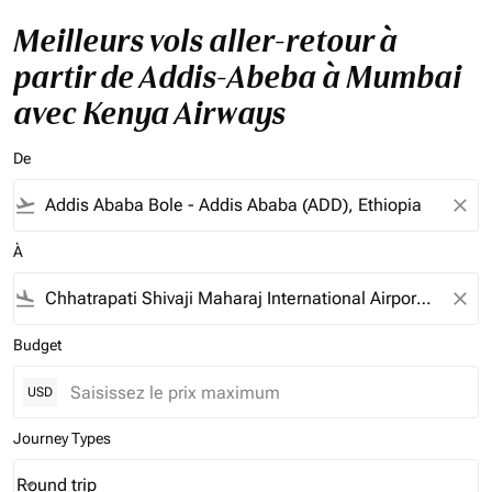
Meilleurs vols aller-retour à
partir de Addis-Abeba à Mumbai
avec Kenya Airways
De
flight_takeoff
close
À
flight_land
close
Budget
USD
Journey Types
Round trip
keyboard_arrow_down