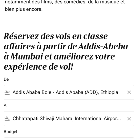
notamment des films, des comédies, de la musique et
bien plus encore.
Réservez des vols en classe
affaires à partir de Addis-Abeba
à Mumbai et améliorez votre
expérience de vol!
De
flight_takeoff
close
À
flight_land
close
Budget