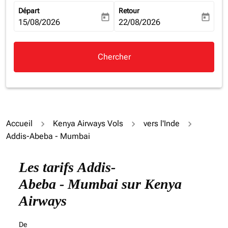
Départ
Retour
today
today
fc-booking-departure-date-aria-label
15/08/2026
fc-booking-return-date-aria-la
22/08/2026
Chercher
Accueil
Kenya Airways Vols
vers l'Inde
Addis-Abeba - Mumbai
Les tarifs Addis-
Abeba - Mumbai sur Kenya
Airways
De