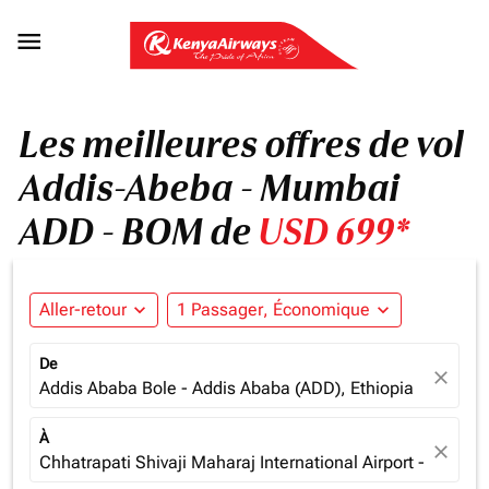

Les meilleures offres de vol
Addis-Abeba - Mumbai
ADD - BOM de
USD 699*
Aller-retour
expand_more
1 Passager, Économique
expand_more
De
close
Addis Ababa Bole - Addis Ababa (ADD), Ethiopia
À
close
Chhatrapati Shivaji Maharaj International Airport - Mumba