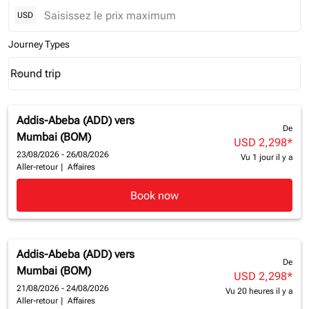
USD
Journey Types
Round trip
keyboard_arrow_down
Journey Types option Round trip Selected
Addis-Abeba (ADD)
vers
De
Mumbai (BOM)
USD 2,298
*
23/08/2026 - 26/08/2026
Vu 1 jour il y a
Aller-retour
|
Affaires
Book now
Addis-Abeba (ADD)
vers
De
Mumbai (BOM)
USD 2,298
*
21/08/2026 - 24/08/2026
Vu 20 heures il y a
Aller-retour
|
Affaires