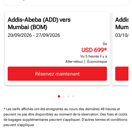
Journey Types option Round trip Selected
Addis-Abeba (ADD)
vers
Addis
Mumbai (BOM)
Mumba
20/09/2026 - 27/09/2026
03/10/2
De
USD 699
*
Vu 5 heures il y a
Aller-retour
|
Économique
Réservez maintenant
Affichage de cmp-pagination-sh
Affichage de cmp-pagination-
Affichage de cmp-paginatio
Affichage de cmp-paginat
* Les tarifs affichés ont été enregistrés au cours des dernières 48 heures et
peuvent ne pas être disponibles au moment de la réservation.
Des frais et coûts
de bagages supplémentaires peuvent s'appliquer.
D'autres termes et conditions
peuvent s'appliquer