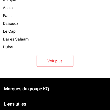
Accra
Paris
Dzaoudzi
Le Cap
Dar es Salaam
Dubaï
Voir plus
Marques du groupe KQ
keyboard_arrow_down
Liens utiles
keyboard_arrow_down