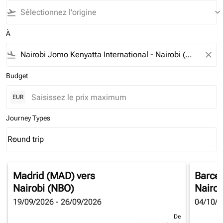
flight_takeoff
keyboard_arrow_down
À
flight_land
close
Budget
EUR
Journey Types
Round trip
keyboard_arrow_down
Journey Types option Round trip Selected
Madrid (MAD)
vers
Barce
Nairobi (NBO)
Nairob
19/09/2026 - 26/09/2026
04/10/2
De