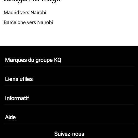
Madrid vers Nairobi
Barcelone vers Nairobi
Marques du groupe KQ
keyboard_arrow_down
Liens utiles
keyboard_arrow_down
Informatif
keyboard_arrow_down
Aide
keyboard_arrow_down
Suivez-nous