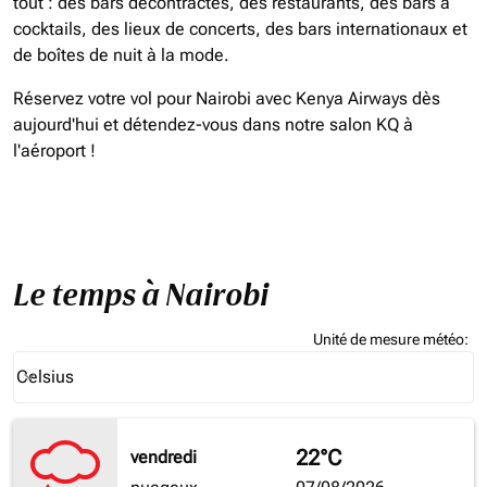
tout : des bars décontractés, des restaurants, des bars à
cocktails, des lieux de concerts, des bars internationaux et
de boîtes de nuit à la mode.
Réservez votre vol pour Nairobi avec Kenya Airways dès
aujourd'hui et détendez-vous dans notre salon KQ à
l'aéroport !
Le temps à Nairobi
Unité de mesure météo
:
Weather unit option Celsius Selected
Celsius
keyboard_arrow_down
22°C
vendredi