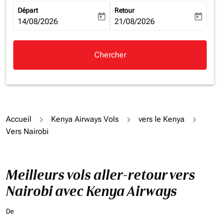
Départ
Retour
today
today
fc-booking-departure-date-aria-label
14/08/2026
fc-booking-return-date-aria-la
21/08/2026
Chercher
Accueil
Kenya Airways Vols
vers le Kenya
Vers Nairobi
Meilleurs vols aller-retour vers
Nairobi avec Kenya Airways
De