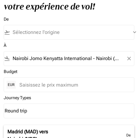
votre expérience de vol!
De
flight_takeoff
keyboard_arrow_down
À
flight_land
close
Budget
EUR
Journey Types
Round trip
keyboard_arrow_down
Journey Types option Round trip Selected
Madrid (MAD)
vers
De