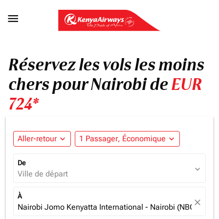

Réservez les vols les moins
chers pour Nairobi de
EUR
724*
Aller-retour
expand_more
1 Passager, Économique
expand_more
De
expand_more
Ville de départ
À
close
Nairobi Jomo Kenyatta International - Nairobi (NBO), Ken