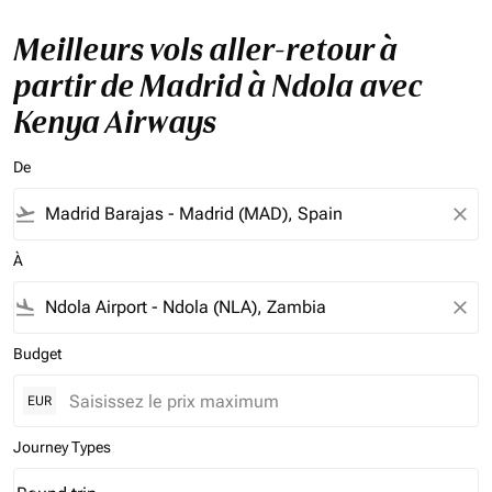
Meilleurs vols aller-retour à
partir de Madrid à Ndola avec
Kenya Airways
De
flight_takeoff
close
À
flight_land
close
Budget
EUR
Journey Types