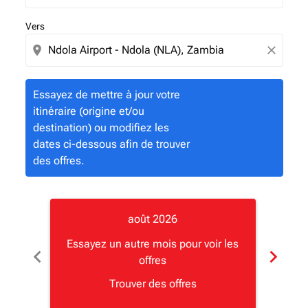
Vers
location_on
close
Essayez de mettre à jour votre
itinéraire (origine et/ou
destination) ou modifiez les
dates ci-dessous afin de trouver
des offres.
août 2026
Essayez un autre mois pour voir les
Essay
chevron_left
chevron_right
offres
Trouver des offres