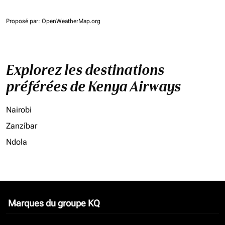
Proposé par
: OpenWeatherMap.org
Explorez les destinations
préférées de Kenya Airways
Nairobi
Zanzíbar
Ndola
Marques du groupe KQ
keyboard_arrow_down