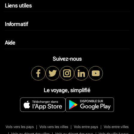
Liens utiles
keyboard_arrow_down
Informatif
keyboard_arrow_down
Aide
keyboard_arrow_down
Suivez-nous
Le voyage, simplifié
|
|
|
Vols vers les pays
Vols vers les villes
Vols entre pays
Vols entre villes
|
|
|