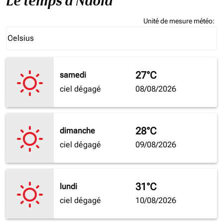
Le temps à Ndola
Unité de mesure météo
:
Weather unit option Celsius Selected
Celsius
keyboard_arrow_down
27°C
samedi
ciel dégagé
08/08/2026
28°C
dimanche
ciel dégagé
09/08/2026
31°C
lundi
ciel dégagé
10/08/2026