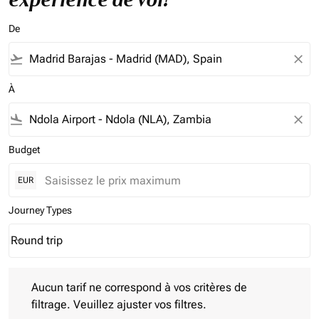
De
flight_takeoff
close
À
flight_land
close
Budget
EUR
Journey Types
Round trip
keyboard_arrow_down
Journey Types option Round trip Selected
Aucun tarif ne correspond à vos critères de filtrage. Veuillez aj
Aucun tarif ne correspond à vos critères de
filtrage. Veuillez ajuster vos filtres.