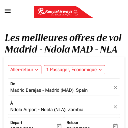

Les meilleures offres de vol
Madrid - Ndola MAD - NLA
Aller-retour
expand_more
1 Passager, Économique
expand_more
De
close
Madrid Barajas - Madrid (MAD), Spain
À
close
Ndola Airport - Ndola (NLA), Zambia
Départ
Retour
today
today