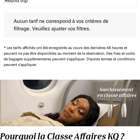
Round trip
keyboard_arrow_down
Journey Types option Round trip Selected
Aucun tarif ne correspond à vos critères de filtrage. Veuillez aj
Aucun tarif ne correspond à vos critères de
filtrage. Veuillez ajuster vos filtres.
* Les tarifs affichés ont été enregistrés au cours des dernières 48 heures et
peuvent ne pas être disponibles au moment de la réservation.
Des frais et coûts
de bagages supplémentaires peuvent s'appliquer.
D'autres termes et conditions
peuvent s'appliquer
Pourquoi la Classe Affaires KQ ?