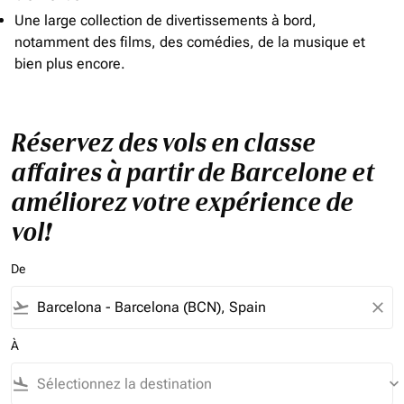
Une large collection de divertissements à bord,
notamment des films, des comédies, de la musique et
bien plus encore.
Réservez des vols en classe
affaires à partir de Barcelone et
améliorez votre expérience de
vol!
De
flight_takeoff
close
À
flight_land
keyboard_arrow_down