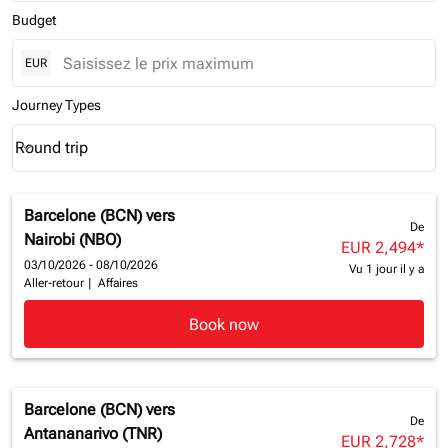
Budget
EUR
Journey Types
Round trip
keyboard_arrow_down
Journey Types option Round trip Selected
Barcelone (BCN)
vers
De
Nairobi (NBO)
EUR 2,494
*
03/10/2026 - 08/10/2026
Vu 1 jour il y a
Aller-retour
|
Affaires
Book now
Barcelone (BCN)
vers
De
Antananarivo (TNR)
EUR 2,728
*