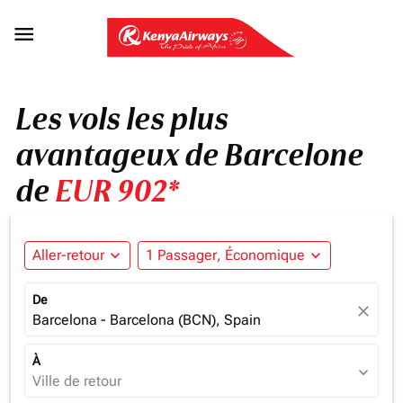

Les vols les plus
avantageux de Barcelone
de
EUR 902*
Aller-retour
expand_more
1 Passager, Économique
expand_more
De
close
Barcelona - Barcelona (BCN), Spain
À
expand_more
Ville de retour