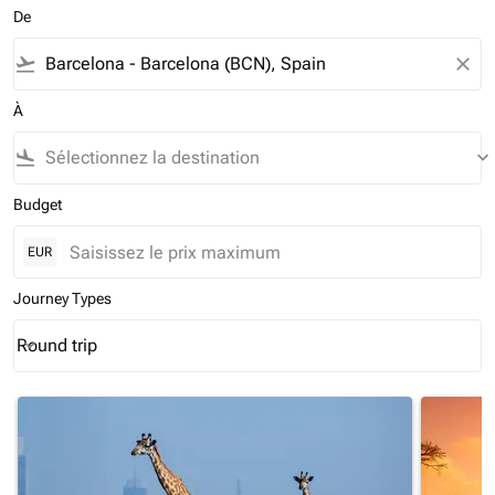
De
flight_takeoff
close
À
flight_land
keyboard_arrow_down
Budget
EUR
Journey Types
Round trip
keyboard_arrow_down
Journey Types option Round trip Selected