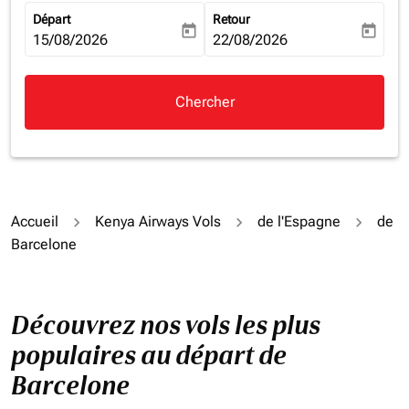
Départ
Retour
today
today
fc-booking-departure-date-aria-label
15/08/2026
fc-booking-return-date-aria-la
22/08/2026
Chercher
Accueil
Kenya Airways Vols
de l'Espagne
de
Barcelone
Découvrez nos vols les plus
populaires au départ de
Barcelone