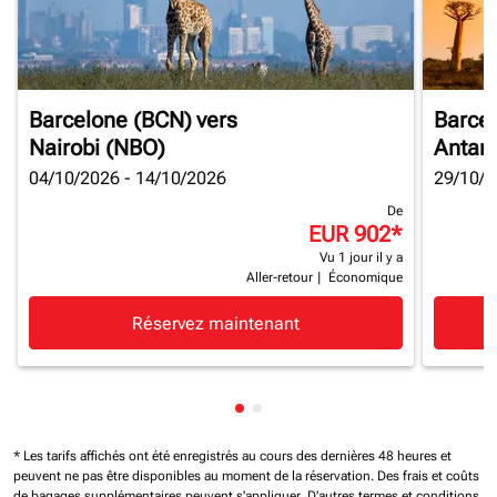
Barcelone (BCN)
vers
Barce
Nairobi (NBO)
Antan
04/10/2026 - 14/10/2026
29/10/2
De
EUR 902
*
Vu 1 jour il y a
Aller-retour
|
Économique
Réservez maintenant
Affichage de cmp-pagination-
Affichage de cmp-paginatio
* Les tarifs affichés ont été enregistrés au cours des dernières 48 heures et
peuvent ne pas être disponibles au moment de la réservation.
Des frais et coûts
de bagages supplémentaires peuvent s'appliquer.
D'autres termes et conditions