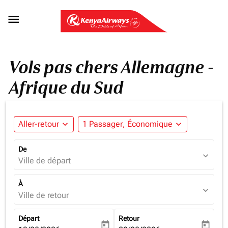

Vols pas chers Allemagne -
Afrique du Sud
Aller-retour
expand_more
1 Passager, Économique
expand_more
De
expand_more
Ville de départ
À
expand_more
Ville de retour
Départ
Retour
today
today