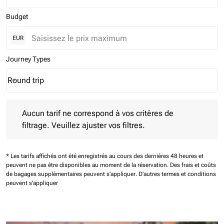
Budget
EUR
Journey Types
Round trip
keyboard_arrow_down
Journey Types option Round trip Selected
Aucun tarif ne correspond à vos critères de filtrage. Veuillez aj
Aucun tarif ne correspond à vos critères de
filtrage. Veuillez ajuster vos filtres.
* Les tarifs affichés ont été enregistrés au cours des dernières 48 heures et
peuvent ne pas être disponibles au moment de la réservation.
Des frais et coûts
de bagages supplémentaires peuvent s'appliquer.
D'autres termes et conditions
peuvent s'appliquer