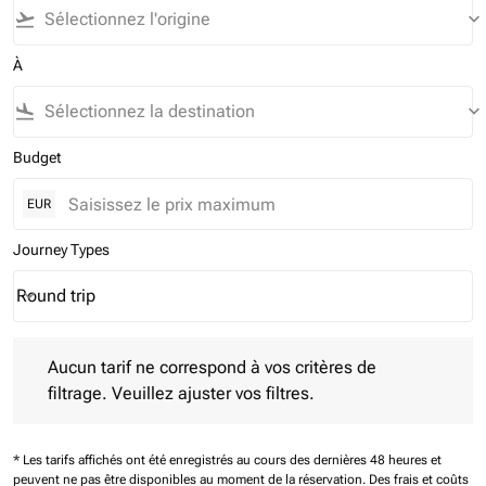
flight_takeoff
keyboard_arrow_down
À
flight_land
keyboard_arrow_down
Budget
EUR
Journey Types
Round trip
keyboard_arrow_down
Journey Types option Round trip Selected
Aucun tarif ne correspond à vos critères de filtrage. Veuillez aj
Aucun tarif ne correspond à vos critères de
filtrage. Veuillez ajuster vos filtres.
* Les tarifs affichés ont été enregistrés au cours des dernières 48 heures et
peuvent ne pas être disponibles au moment de la réservation.
Des frais et coûts