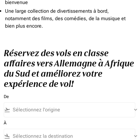
bienvenue
Une large collection de divertissements à bord,
notamment des films, des comédies, de la musique et
bien plus encore.
Réservez des vols en classe
affaires vers Allemagne à Afrique
du Sud et améliorez votre
expérience de vol!
De
flight_takeoff
keyboard_arrow_down
À
flight_land
keyboard_arrow_down