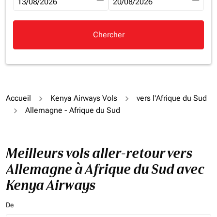
fc-booking-departure-date-aria-label
13/08/2026
fc-booking-return-date-aria-la
20/08/2026
Chercher
Accueil
Kenya Airways Vols
vers l'Afrique du Sud
Allemagne - Afrique du Sud
Meilleurs vols aller-retour vers
Allemagne à Afrique du Sud avec
Kenya Airways
De