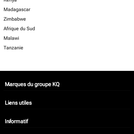
Madagascar
Zimbabwe
Afrique du Sud
Malawi
Tanzanie
Marques du groupe KQ
keyboard_arrow_down
Liens utiles
keyboard_arrow_down
Informatif
keyboard_arrow_down