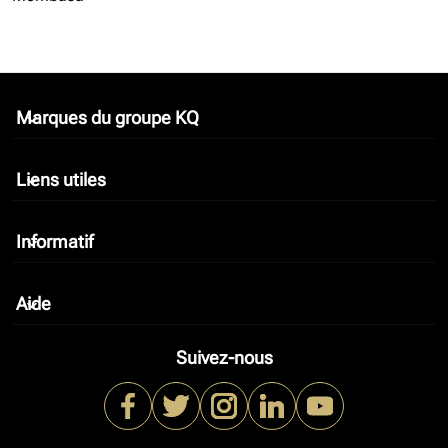
Marques du groupe KQ
keyboard_arrow_down
Liens utiles
keyboard_arrow_down
Informatif
keyboard_arrow_down
Aide
keyboard_arrow_down
Suivez-nous