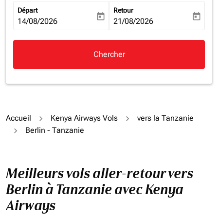
Départ
Retour
today
today
fc-booking-departure-date-aria-label
14/08/2026
fc-booking-return-date-aria-la
21/08/2026
Chercher
Accueil
Kenya Airways Vols
vers la Tanzanie
Berlin - Tanzanie
Meilleurs vols aller-retour vers
Berlin à Tanzanie avec Kenya
Airways