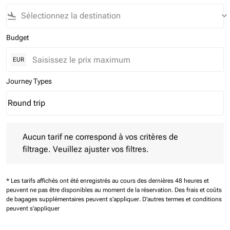
flight_land
keyboard_arrow_down
Budget
EUR
Journey Types
Round trip
keyboard_arrow_down
Journey Types option Round trip Selected
Aucun tarif ne correspond à vos critères de filtrage. Veuillez aj
Aucun tarif ne correspond à vos critères de
filtrage. Veuillez ajuster vos filtres.
* Les tarifs affichés ont été enregistrés au cours des dernières 48 heures et
peuvent ne pas être disponibles au moment de la réservation.
Des frais et coûts
de bagages supplémentaires peuvent s'appliquer.
D'autres termes et conditions
peuvent s'appliquer