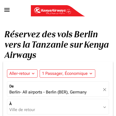

Réservez des vols Berlin
vers la Tanzanie sur Kenya
Airways
Aller-retour
expand_more
1 Passager, Économique
expand_more
De
close
Berlin- All airports - Berlin (BER), Germany
À
expand_more
Ville de retour