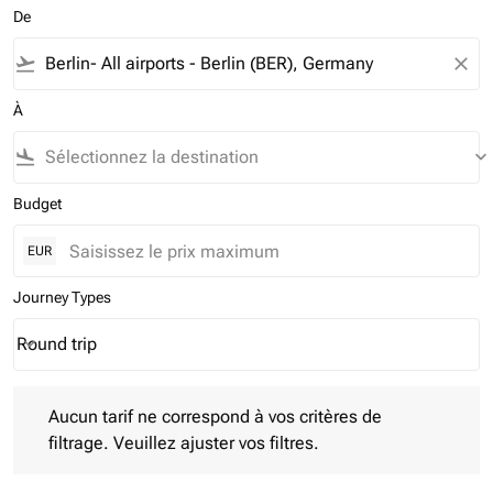
De
flight_takeoff
close
À
flight_land
keyboard_arrow_down
Budget
EUR
Journey Types
Round trip
keyboard_arrow_down
Journey Types option Round trip Selected
Aucun tarif ne correspond à vos critères de filtrage. Veuillez aj
Aucun tarif ne correspond à vos critères de
filtrage. Veuillez ajuster vos filtres.