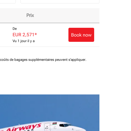
Prix
De
EUR 2,571
*
Book now
Vu 1 jour il y a
t coûts de bagages supplémentaires peuvent s'appliquer.