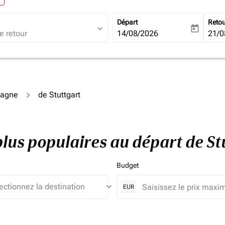
Départ
Reto
expand_more
today
fc-booking-departure-date-ari
14/08/2026
fc-b
21/0
magne
de Stuttgart
plus populaires au départ de St
Budget
keyboard_arrow_down
EUR