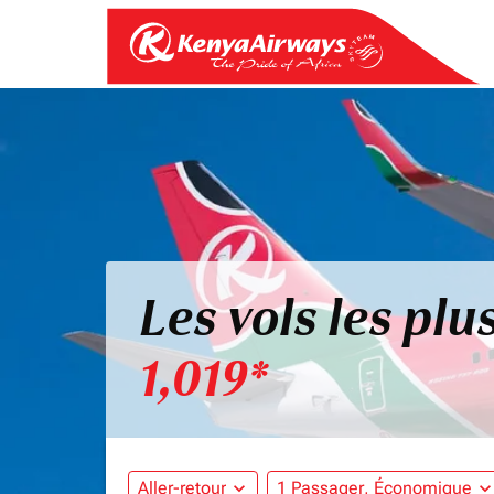
Les vols les pl
1,019*
Aller-retour
expand_more
1 Passager, Économique
expand_mo