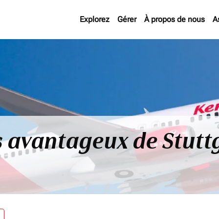
Explorez
Gérer
À propos de nous
A
us avantageux de Stutt
re