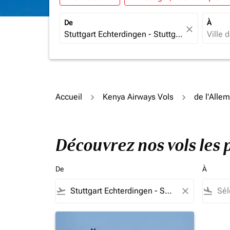
De
À
close
Accueil
Kenya Airways Vols
de l'Alle
Découvrez nos vols les 
De
À
flight_takeoff
close
flight_land