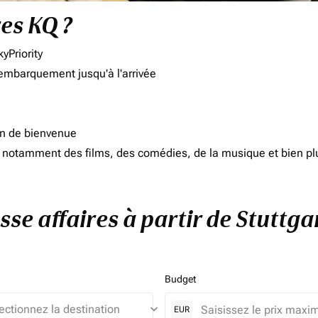
res KQ ?
yPriority
'embarquement jusqu'à l'arrivée
on de bienvenue
d, notamment des films, des comédies, de la musique et bien pl
sse affaires à partir de Stuttga
Budget
keyboard_arrow_down
EUR