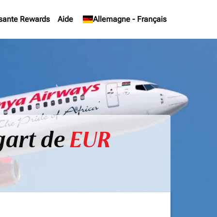
sante Rewards
Aide
keyboard_arrow_down
Allemagne
-
Français
gart de
EUR