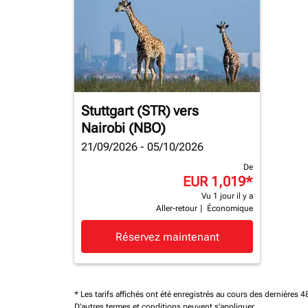
Stuttgart (STR)
vers
Nairobi (NBO)
21/09/2026 - 05/10/2026
De
EUR 1,019
*
Vu 1 jour il y a
Aller-retour
|
Économique
Réservez maintenant
* Les tarifs affichés ont été enregistrés au cours des dernières
D'autres termes et conditions peuvent s'appliquer