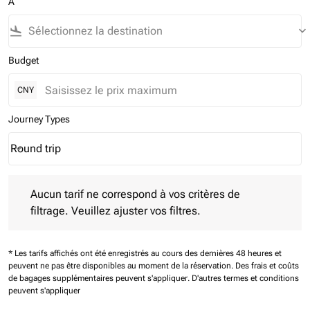
À
flight_land
keyboard_arrow_down
Budget
CNY
Journey Types
Round trip
keyboard_arrow_down
Journey Types option Round trip Selected
Aucun tarif ne correspond à vos critères de filtrage. Veuillez aj
Aucun tarif ne correspond à vos critères de
filtrage. Veuillez ajuster vos filtres.
* Les tarifs affichés ont été enregistrés au cours des dernières 48 heures et
peuvent ne pas être disponibles au moment de la réservation.
Des frais et coûts
de bagages supplémentaires peuvent s'appliquer.
D'autres termes et conditions
peuvent s'appliquer