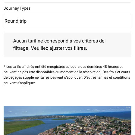
Journey Types
Round trip
keyboard_arrow_down
Journey Types option Round trip Selected
Aucun tarif ne correspond à vos critères de filtrage. Veuillez aj
Aucun tarif ne correspond à vos critères de
filtrage. Veuillez ajuster vos filtres.
* Les tarifs affichés ont été enregistrés au cours des dernières 48 heures et
peuvent ne pas être disponibles au moment de la réservation.
Des frais et coûts
de bagages supplémentaires peuvent s'appliquer.
D'autres termes et conditions
peuvent s'appliquer