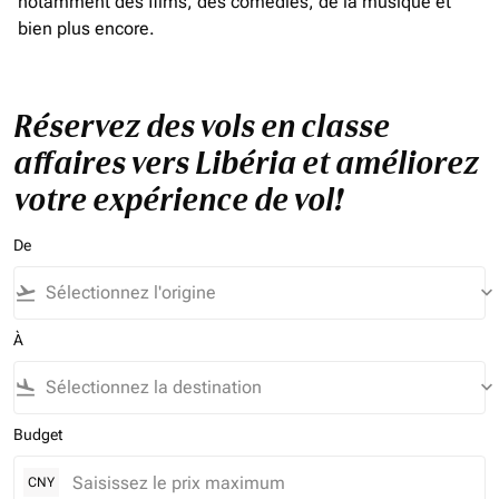
notamment des films, des comédies, de la musique et
bien plus encore.
Réservez des vols en classe
affaires vers Libéria et améliorez
votre expérience de vol!
De
flight_takeoff
keyboard_arrow_down
À
flight_land
keyboard_arrow_down
Budget
CNY