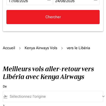
fc-booking-departure-date-aria-label
17/08/2026
fc-booking-return-date-aria-la
24/08/2026
Chercher
Accueil
Kenya Airways Vols
vers le Libéria
Meilleurs vols aller-retour vers
Libéria avec Kenya Airways
De
flight_takeoff
keyboard_arrow_down