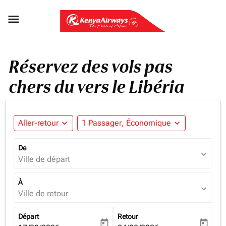

Réservez des vols pas
chers du vers le Libéria
Aller-retour
expand_more
1 Passager, Économique
expand_more
De
expand_more
Ville de départ
À
expand_more
Ville de retour
Départ
Retour
today
today