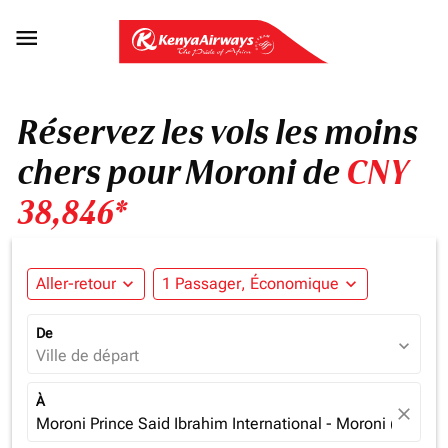

Réservez les vols les moins
chers pour Moroni de
CNY
38,846*
Aller-retour
expand_more
1 Passager, Économique
expand_more
De
expand_more
Ville de départ
À
close
Moroni Prince Said Ibrahim International - Moroni (HAH),