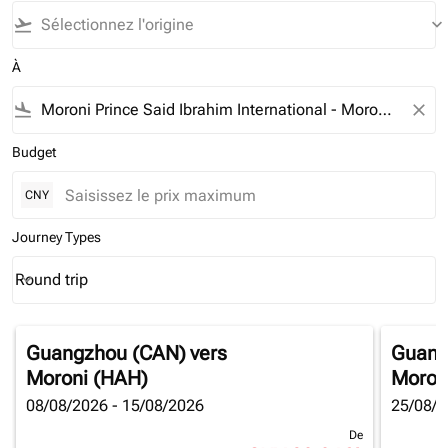
flight_takeoff
keyboard_arrow_down
À
flight_land
close
Budget
CNY
Journey Types
Round trip
keyboard_arrow_down
Journey Types option Round trip Selected
Guangzhou (CAN)
vers
Guang
Moroni (HAH)
Moron
08/08/2026 - 15/08/2026
25/08/2
De