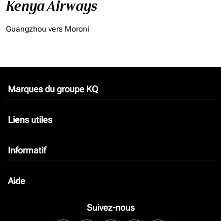
Kenya Airways
Guangzhou vers Moroni
Marques du groupe KQ
keyboard_arrow_down
Liens utiles
keyboard_arrow_down
Informatif
keyboard_arrow_down
Aide
keyboard_arrow_down
Suivez-nous