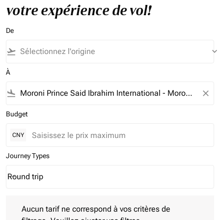
votre expérience de vol!
De
flight_takeoff
keyboard_arrow_down
À
flight_land
close
Budget
CNY
Journey Types
Round trip
keyboard_arrow_down
Journey Types option Round trip Selected
Aucun tarif ne correspond à vos critères de filtrage. Veuillez aj
Aucun tarif ne correspond à vos critères de