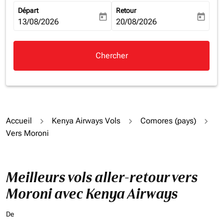
Départ
Retour
today
today
fc-booking-departure-date-aria-label
13/08/2026
fc-booking-return-date-aria-la
20/08/2026
Chercher
Accueil
Kenya Airways Vols
Comores (pays)
Vers Moroni
Meilleurs vols aller-retour vers
Moroni avec Kenya Airways
De