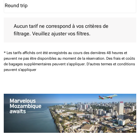
Round trip
keyboard_arrow_down
Journey Types option Round trip Selected
Aucun tarif ne correspond à vos critères de filtrage. Veuillez aj
Aucun tarif ne correspond à vos critères de
filtrage. Veuillez ajuster vos filtres.
* Les tarifs affichés ont été enregistrés au cours des dernières 48 heures et
peuvent ne pas être disponibles au moment de la réservation.
Des frais et coûts
de bagages supplémentaires peuvent s'appliquer.
D'autres termes et conditions
peuvent s'appliquer