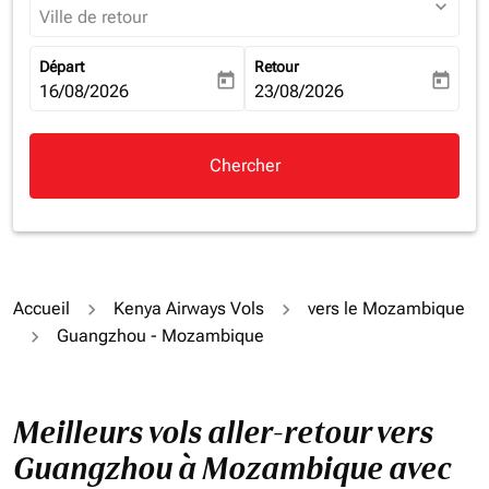
expand_more
Ville de retour
Départ
Retour
today
today
fc-booking-departure-date-aria-label
16/08/2026
fc-booking-return-date-aria-la
23/08/2026
Chercher
Accueil
Kenya Airways Vols
vers le Mozambique
Guangzhou - Mozambique
Meilleurs vols aller-retour vers
Guangzhou à Mozambique avec