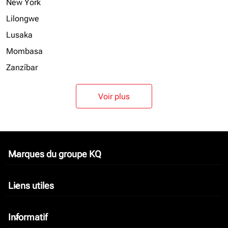
New York
Lilongwe
Lusaka
Mombasa
Zanzíbar
Voir plus
Marques du groupe KQ
keyboard_arrow_down
Liens utiles
keyboard_arrow_down
Informatif
keyboard_arrow_down