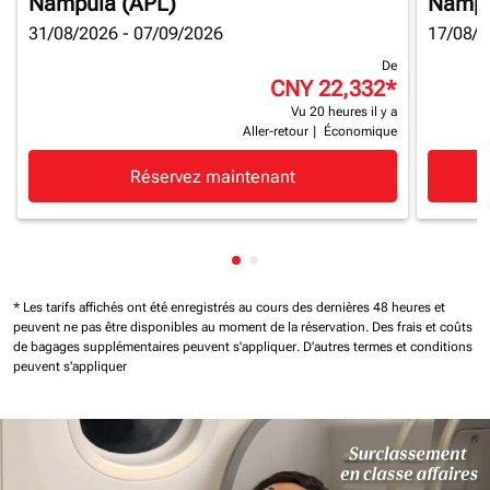
Nampula (APL)
Nampu
31/08/2026 - 07/09/2026
17/08/2
De
CNY 22,332
*
Vu 20 heures il y a
Aller-retour
|
Économique
Réservez maintenant
Affichage de cmp-pagination-
Affichage de cmp-paginatio
* Les tarifs affichés ont été enregistrés au cours des dernières 48 heures et
peuvent ne pas être disponibles au moment de la réservation.
Des frais et coûts
de bagages supplémentaires peuvent s'appliquer.
D'autres termes et conditions
peuvent s'appliquer