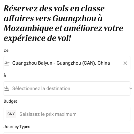
Réservez des vols en classe
affaires vers Guangzhou à
Mozambique et améliorez votre
expérience de vol!
De
flight_takeoff
close
À
flight_land
keyboard_arrow_down
Budget
CNY
Journey Types