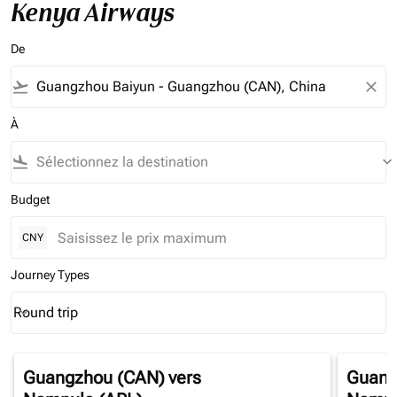
Kenya Airways
De
flight_takeoff
close
À
flight_land
keyboard_arrow_down
Budget
CNY
Journey Types
Round trip
keyboard_arrow_down
Journey Types option Round trip Selected
Guangzhou (CAN)
vers
Guang