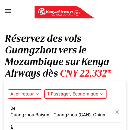

Réservez des vols
Guangzhou vers le
Mozambique sur Kenya
Airways dès
CNY 22,332*
Aller-retour
expand_more
1 Passager, Économique
expand_more
De
close
Guangzhou Baiyun - Guangzhou (CAN), China
À