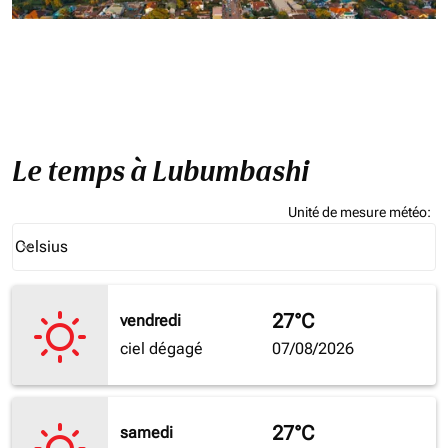
Le temps à Lubumbashi
Unité de mesure météo
:
Weather unit option Celsius Selected
Celsius
keyboard_arrow_down
27°C
vendredi
ciel dégagé
07/08/2026
27°C
samedi