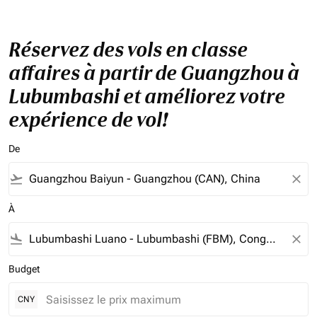
Réservez des vols en classe
affaires à partir de Guangzhou à
Lubumbashi et améliorez votre
expérience de vol!
De
flight_takeoff
close
À
flight_land
close
Budget
CNY