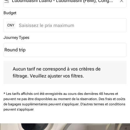
flight_land
close
Budget
CNY
Journey Types
Round trip
keyboard_arrow_down
Journey Types option Round trip Selected
Aucun tarif ne correspond à vos critères de filtrage. Veuillez aj
Aucun tarif ne correspond à vos critères de
filtrage. Veuillez ajuster vos filtres.
* Les tarifs affichés ont été enregistrés au cours des dernières 48 heures et
peuvent ne pas être disponibles au moment de la réservation.
Des frais et coûts
de bagages supplémentaires peuvent s'appliquer.
D'autres termes et conditions
peuvent s'appliquer