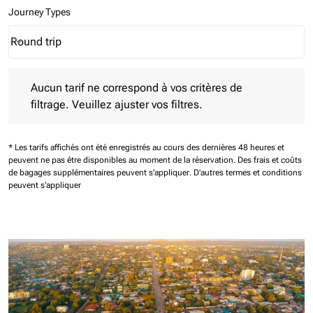
Journey Types
Round trip
keyboard_arrow_down
Journey Types option Round trip Selected
Aucun tarif ne correspond à vos critères de filtrage. Veuillez aj
Aucun tarif ne correspond à vos critères de
filtrage. Veuillez ajuster vos filtres.
* Les tarifs affichés ont été enregistrés au cours des dernières 48 heures et
peuvent ne pas être disponibles au moment de la réservation.
Des frais et coûts
de bagages supplémentaires peuvent s'appliquer.
D'autres termes et conditions
peuvent s'appliquer