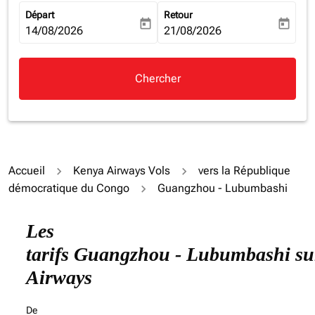
Départ
Retour
today
today
fc-booking-departure-date-aria-label
14/08/2026
fc-booking-return-date-aria-la
21/08/2026
Chercher
Accueil
Kenya Airways Vols
vers la République
démocratique du Congo
Guangzhou - Lubumbashi
Essayez de mettre à jour votre itinéraire (origine et/ou
Les
tarifs Guangzhou - Lubumbashi su
Airways
De