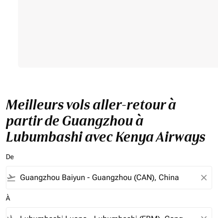
Meilleurs vols aller-retour à
partir de Guangzhou à
Lubumbashi avec Kenya Airways
De
flight_takeoff
close
À