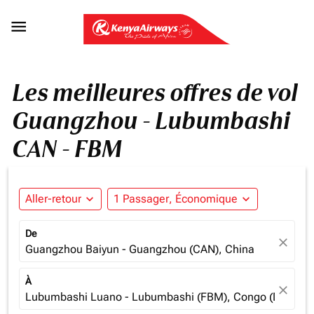

Les meilleures offres de vol
Guangzhou - Lubumbashi
CAN - FBM
Aller-retour
expand_more
1 Passager, Économique
expand_more
De
close
Guangzhou Baiyun - Guangzhou (CAN), China
À
close
Lubumbashi Luano - Lubumbashi (FBM), Congo (Dem. Re