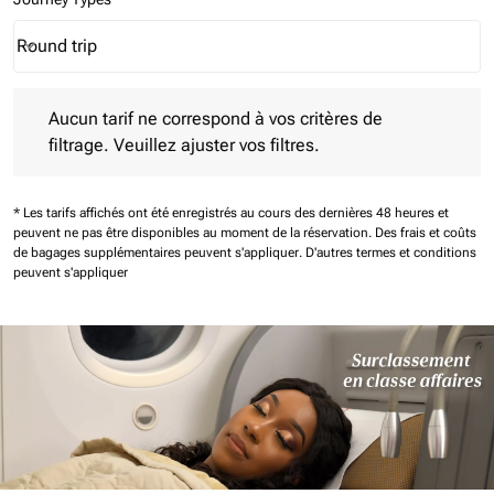
Round trip
keyboard_arrow_down
Journey Types option Round trip Selected
Aucun tarif ne correspond à vos critères de filtrage. Veuillez aj
Aucun tarif ne correspond à vos critères de
filtrage. Veuillez ajuster vos filtres.
* Les tarifs affichés ont été enregistrés au cours des dernières 48 heures et
peuvent ne pas être disponibles au moment de la réservation.
Des frais et coûts
de bagages supplémentaires peuvent s'appliquer.
D'autres termes et conditions
peuvent s'appliquer