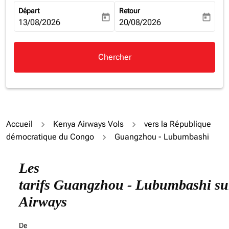
Départ
Retour
today
today
fc-booking-departure-date-aria-label
13/08/2026
fc-booking-return-date-aria-la
20/08/2026
Chercher
Accueil
Kenya Airways Vols
vers la République
démocratique du Congo
Guangzhou - Lubumbashi
Essayez de mettre à jour votre itinéraire (origine et/ou
Les
tarifs Guangzhou - Lubumbashi su
Airways
De