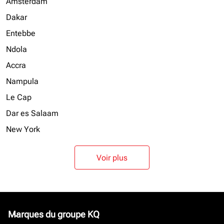
Amsterdam
Dakar
Entebbe
Ndola
Accra
Nampula
Le Cap
Dar es Salaam
New York
Voir plus
Marques du groupe KQ
keyboard_arrow_down