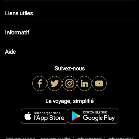
Liens utiles
keyboard_arrow_down
Informatif
keyboard_arrow_down
Aide
keyboard_arrow_down
Suivez-nous
Le voyage, simplifié
|
|
|