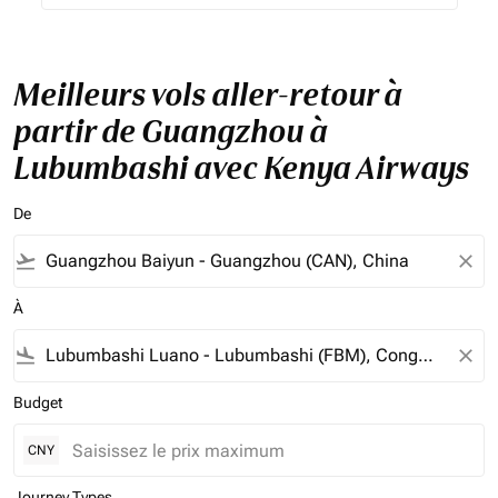
Meilleurs vols aller-retour à
partir de Guangzhou à
Lubumbashi avec Kenya Airways
De
flight_takeoff
close
À
flight_land
close
Budget
CNY
Journey Types