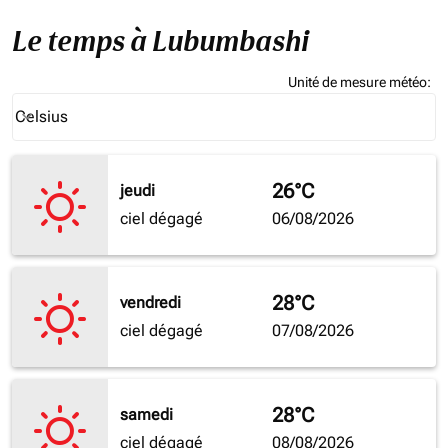
Le temps à Lubumbashi
Unité de mesure météo
:
Weather unit option Celsius Selected
Celsius
keyboard_arrow_down
26°C
jeudi
ciel dégagé
06/08/2026
28°C
vendredi
ciel dégagé
07/08/2026
28°C
samedi
ciel dégagé
08/08/2026