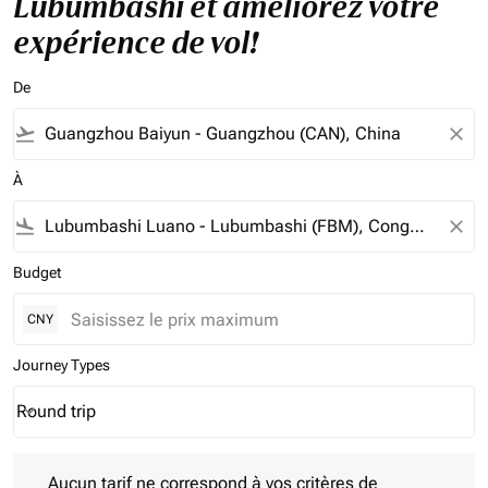
Lubumbashi et améliorez votre
expérience de vol!
De
flight_takeoff
close
À
flight_land
close
Budget
CNY
Journey Types
Round trip
keyboard_arrow_down
Journey Types option Round trip Selected
Aucun tarif ne correspond à vos critères de filtrage. Veuillez aj
Aucun tarif ne correspond à vos critères de