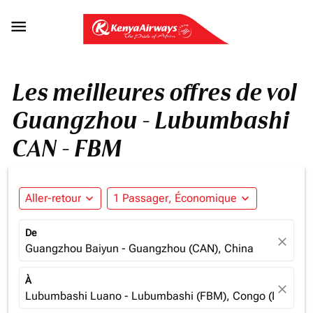

Les meilleures offres de vol
Guangzhou - Lubumbashi
CAN - FBM
Aller-retour
expand_more
1 Passager, Économique
expand_more
De
close
Guangzhou Baiyun - Guangzhou (CAN), China
À
close
Lubumbashi Luano - Lubumbashi (FBM), Congo (Dem. Re