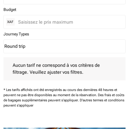
Budget
XAF
Journey Types
Round trip
keyboard_arrow_down
Journey Types option Round trip Selected
Aucun tarif ne correspond à vos critères de filtrage. Veuillez aj
Aucun tarif ne correspond à vos critères de
filtrage. Veuillez ajuster vos filtres.
* Les tarifs affichés ont été enregistrés au cours des dernières 48 heures et
peuvent ne pas être disponibles au moment de la réservation.
Des frais et coûts
de bagages supplémentaires peuvent s'appliquer.
D'autres termes et conditions
peuvent s'appliquer