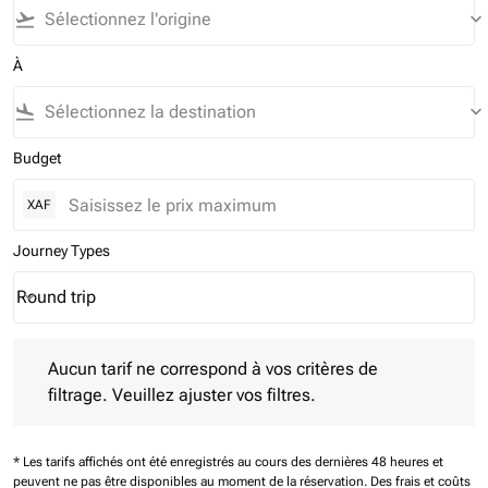
flight_takeoff
keyboard_arrow_down
À
flight_land
keyboard_arrow_down
Budget
XAF
Journey Types
Round trip
keyboard_arrow_down
Journey Types option Round trip Selected
Aucun tarif ne correspond à vos critères de filtrage. Veuillez aj
Aucun tarif ne correspond à vos critères de
filtrage. Veuillez ajuster vos filtres.
* Les tarifs affichés ont été enregistrés au cours des dernières 48 heures et
peuvent ne pas être disponibles au moment de la réservation.
Des frais et coûts