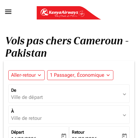

Vols pas chers Cameroun -
Pakistan
Aller-retour
expand_more
1 Passager, Économique
expand_more
De
expand_more
Ville de départ
À
expand_more
Ville de retour
Départ
Retour
today
today