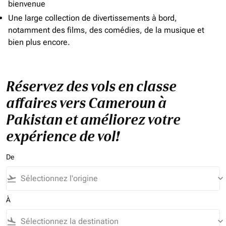
bienvenue
Une large collection de divertissements à bord,
notamment des films, des comédies, de la musique et
bien plus encore.
Réservez des vols en classe
affaires vers Cameroun à
Pakistan et améliorez votre
expérience de vol!
De
flight_takeoff
keyboard_arrow_down
À
flight_land
keyboard_arrow_down