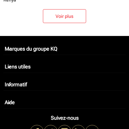
Voir plus
Marques du groupe KQ
keyboard_arrow_down
Liens utiles
keyboard_arrow_down
Informatif
keyboard_arrow_down
Aide
keyboard_arrow_down
Suivez-nous