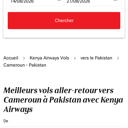
fc-booking-departure-date-aria-label
14/08/2026
fc-booking-return-date-aria-la
21/08/2026
Chercher
Accueil
Kenya Airways Vols
vers le Pakistan
Cameroun - Pakistan
Meilleurs vols aller-retour vers
Cameroun à Pakistan avec Kenya
Airways
De