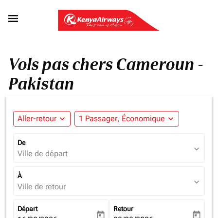

Vols pas chers Cameroun -
Pakistan
Aller-retour
expand_more
1 Passager, Économique
expand_more
De
expand_more
Ville de départ
À
expand_more
Ville de retour
Départ
Retour
today
today