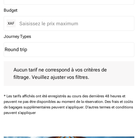
Budget
XAF
Journey Types
Round trip
keyboard_arrow_down
Journey Types option Round trip Selected
Aucun tarif ne correspond à vos critères de filtrage. Veuillez aj
Aucun tarif ne correspond à vos critères de
filtrage. Veuillez ajuster vos filtres.
* Les tarifs affichés ont été enregistrés au cours des dernières 48 heures et
peuvent ne pas être disponibles au moment de la réservation.
Des frais et coûts
de bagages supplémentaires peuvent s'appliquer.
D'autres termes et conditions
peuvent s'appliquer