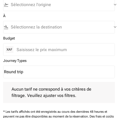
flight_takeoff
keyboard_arrow_down
À
flight_land
keyboard_arrow_down
Budget
XAF
Journey Types
Round trip
keyboard_arrow_down
Journey Types option Round trip Selected
Aucun tarif ne correspond à vos critères de filtrage. Veuillez aj
Aucun tarif ne correspond à vos critères de
filtrage. Veuillez ajuster vos filtres.
* Les tarifs affichés ont été enregistrés au cours des dernières 48 heures et
peuvent ne pas être disponibles au moment de la réservation.
Des frais et coûts