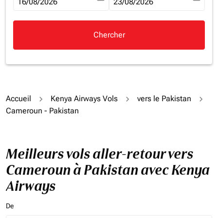
fc-booking-departure-date-aria-label
16/08/2026
fc-booking-return-date-aria-la
23/08/2026
Chercher
Accueil
Kenya Airways Vols
vers le Pakistan
Cameroun - Pakistan
Meilleurs vols aller-retour vers
Cameroun à Pakistan avec Kenya
Airways
De