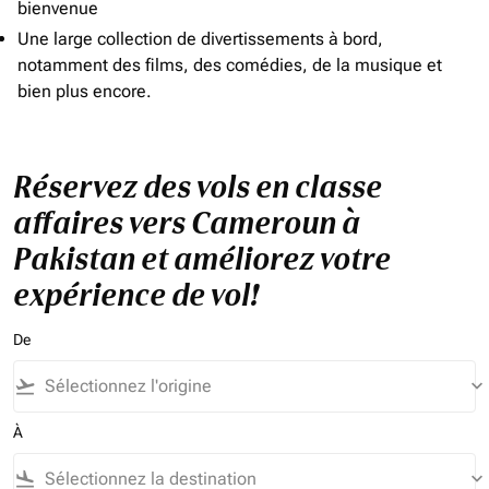
bienvenue
Une large collection de divertissements à bord,
notamment des films, des comédies, de la musique et
bien plus encore.
Réservez des vols en classe
affaires vers Cameroun à
Pakistan et améliorez votre
expérience de vol!
De
flight_takeoff
keyboard_arrow_down
À
flight_land
keyboard_arrow_down