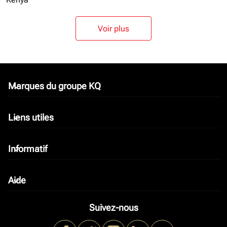
Voir plus
Marques du groupe KQ
keyboard_arrow_down
Liens utiles
keyboard_arrow_down
Informatif
keyboard_arrow_down
Aide
keyboard_arrow_down
Suivez-nous