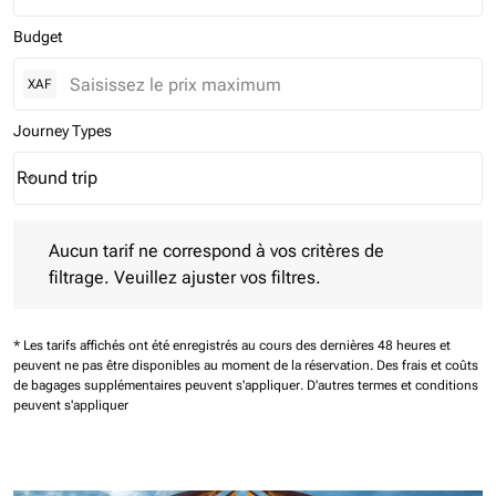
Budget
XAF
Journey Types
Round trip
keyboard_arrow_down
Journey Types option Round trip Selected
Aucun tarif ne correspond à vos critères de filtrage. Veuillez aj
Aucun tarif ne correspond à vos critères de
filtrage. Veuillez ajuster vos filtres.
* Les tarifs affichés ont été enregistrés au cours des dernières 48 heures et
peuvent ne pas être disponibles au moment de la réservation.
Des frais et coûts
de bagages supplémentaires peuvent s'appliquer.
D'autres termes et conditions
peuvent s'appliquer