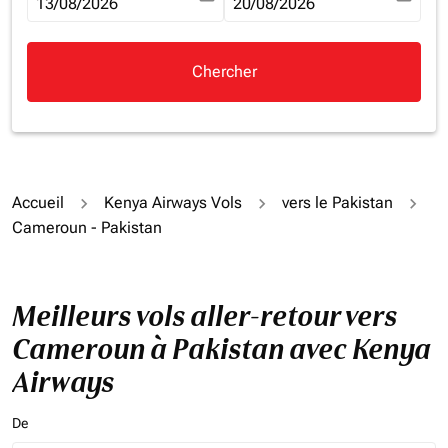
fc-booking-departure-date-aria-label
13/08/2026
fc-booking-return-date-aria-la
20/08/2026
Chercher
Accueil
Kenya Airways Vols
vers le Pakistan
Cameroun - Pakistan
Meilleurs vols aller-retour vers
Cameroun à Pakistan avec Kenya
Airways
De