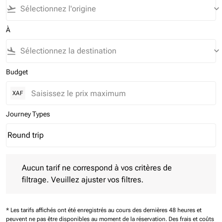
flight_takeoff
keyboard_arrow_down
À
flight_land
keyboard_arrow_down
Budget
XAF
Journey Types
Round trip
keyboard_arrow_down
Journey Types option Round trip Selected
Aucun tarif ne correspond à vos critères de filtrage. Veuillez aj
Aucun tarif ne correspond à vos critères de
filtrage. Veuillez ajuster vos filtres.
* Les tarifs affichés ont été enregistrés au cours des dernières 48 heures et
peuvent ne pas être disponibles au moment de la réservation.
Des frais et coûts