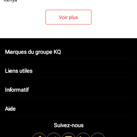
Voir plus
Marques du groupe KQ
keyboard_arrow_down
Liens utiles
keyboard_arrow_down
Informatif
keyboard_arrow_down
Aide
keyboard_arrow_down
Suivez-nous