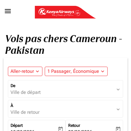

Vols pas chers Cameroun -
Pakistan
Aller-retour
expand_more
1 Passager, Économique
expand_more
De
expand_more
Ville de départ
À
expand_more
Ville de retour
Départ
Retour
today
today