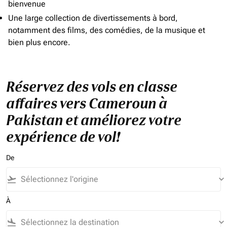
bienvenue
Une large collection de divertissements à bord,
notamment des films, des comédies, de la musique et
bien plus encore.
Réservez des vols en classe
affaires vers Cameroun à
Pakistan et améliorez votre
expérience de vol!
De
flight_takeoff
keyboard_arrow_down
À
flight_land
keyboard_arrow_down