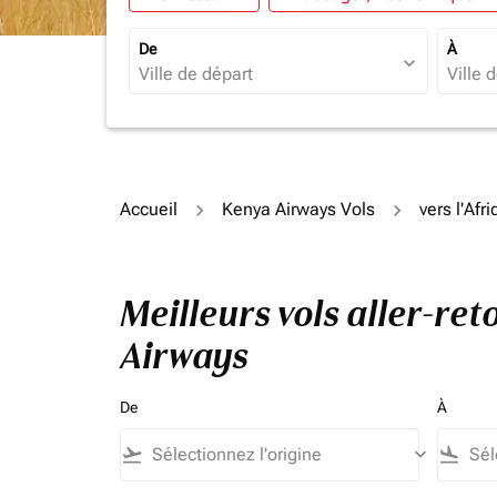
De
À
expand_more
Accueil
Kenya Airways Vols
vers l'Afr
Meilleurs vols aller-re
Airways
De
À
flight_takeoff
keyboard_arrow_down
flight_land