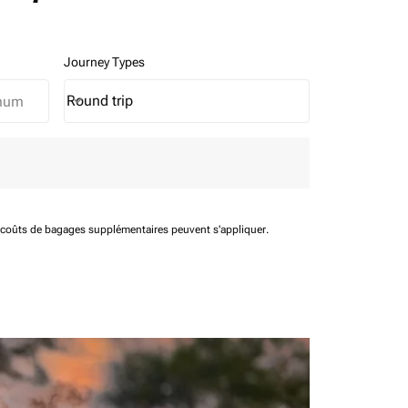
Journey Types
Round trip
keyboard_arrow_down
Journey Types option Round trip Selected
t coûts de bagages supplémentaires peuvent s'appliquer.