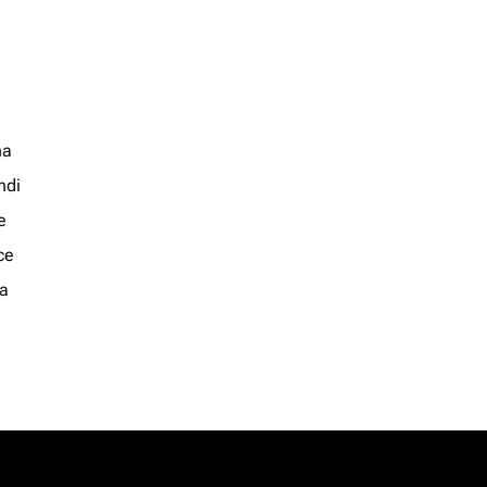
na
ndi
e
ce
a