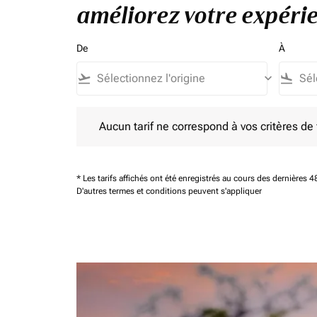
améliorez votre expérie
De
À
flight_takeoff
keyboard_arrow_down
flight_land
Aucun tarif ne correspond à vos critères de filtrag
Aucun tarif ne correspond à vos critères de fi
* Les tarifs affichés ont été enregistrés au cours des dernières
D'autres termes et conditions peuvent s'appliquer