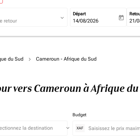
Départ
Reto
expand_more
today
fc-booking-departure-date-ari
14/08/2026
fc-b
21/0
ique du Sud
Cameroun - Afrique du Sud
tour vers Cameroun à Afrique d
Budget
keyboard_arrow_down
XAF