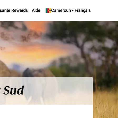
sante Rewards
Aide
keyboard_arrow_down
Cameroun
-
Français
u Sud