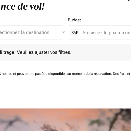
nce de vol!
Budget
keyboard_arrow_down
XAF
e. Veuillez ajuster vos filtres.
ltrage. Veuillez ajuster vos filtres.
 48 heures et peuvent ne pas être disponibles au moment de la réservation.
Des frais e