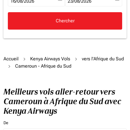
fc-booking-departure-date-aria-label
16/08/2026
fc-booking-return-date-aria-la
23/08/2026
Chercher
Accueil
Kenya Airways Vols
vers l'Afrique du Sud
Cameroun - Afrique du Sud
Meilleurs vols aller-retour vers
Cameroun à Afrique du Sud avec
Kenya Airways
De