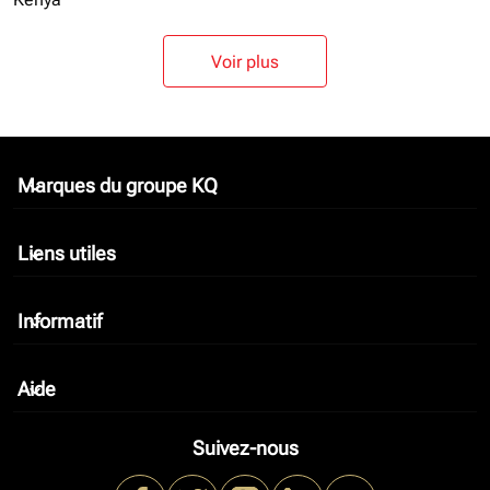
Voir plus
Marques du groupe KQ
keyboard_arrow_down
Liens utiles
keyboard_arrow_down
Informatif
keyboard_arrow_down
Aide
keyboard_arrow_down
Suivez-nous