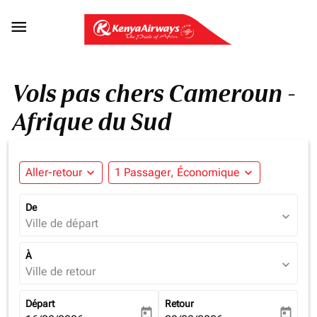

Vols pas chers Cameroun -
Afrique du Sud
Aller-retour
expand_more
1 Passager, Économique
expand_more
De
expand_more
Ville de départ
À
expand_more
Ville de retour
Départ
Retour
today
today