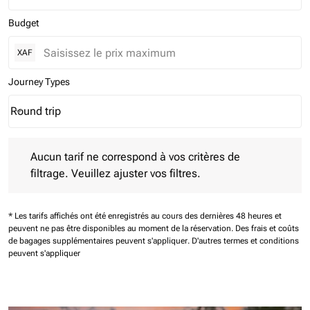
Budget
XAF
Journey Types
Round trip
keyboard_arrow_down
Journey Types option Round trip Selected
Aucun tarif ne correspond à vos critères de filtrage. Veuillez aj
Aucun tarif ne correspond à vos critères de
filtrage. Veuillez ajuster vos filtres.
* Les tarifs affichés ont été enregistrés au cours des dernières 48 heures et
peuvent ne pas être disponibles au moment de la réservation.
Des frais et coûts
de bagages supplémentaires peuvent s'appliquer.
D'autres termes et conditions
peuvent s'appliquer