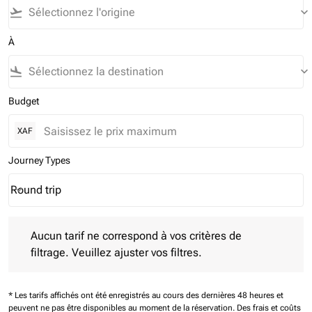
flight_takeoff
keyboard_arrow_down
À
flight_land
keyboard_arrow_down
Budget
XAF
Journey Types
Round trip
keyboard_arrow_down
Journey Types option Round trip Selected
Aucun tarif ne correspond à vos critères de filtrage. Veuillez aj
Aucun tarif ne correspond à vos critères de
filtrage. Veuillez ajuster vos filtres.
* Les tarifs affichés ont été enregistrés au cours des dernières 48 heures et
peuvent ne pas être disponibles au moment de la réservation.
Des frais et coûts