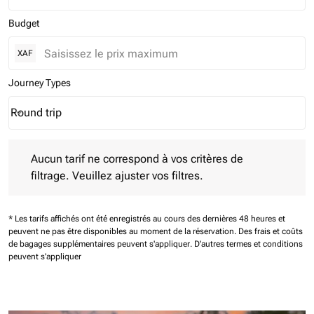
Budget
XAF
Journey Types
Round trip
keyboard_arrow_down
Journey Types option Round trip Selected
Aucun tarif ne correspond à vos critères de filtrage. Veuillez aj
Aucun tarif ne correspond à vos critères de
filtrage. Veuillez ajuster vos filtres.
* Les tarifs affichés ont été enregistrés au cours des dernières 48 heures et
peuvent ne pas être disponibles au moment de la réservation.
Des frais et coûts
de bagages supplémentaires peuvent s'appliquer.
D'autres termes et conditions
peuvent s'appliquer