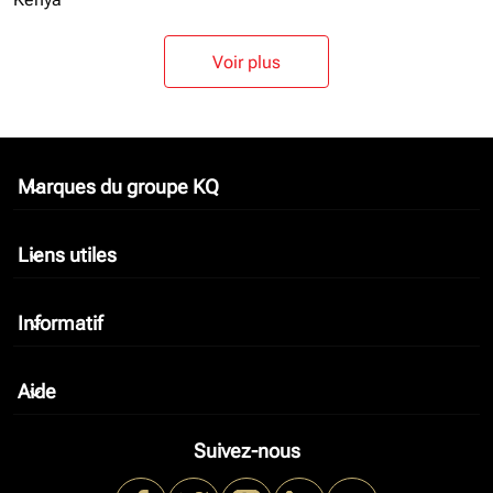
Voir plus
Marques du groupe KQ
keyboard_arrow_down
Liens utiles
keyboard_arrow_down
Informatif
keyboard_arrow_down
Aide
keyboard_arrow_down
Suivez-nous