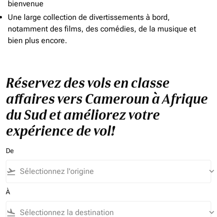
bienvenue
Une large collection de divertissements à bord,
notamment des films, des comédies, de la musique et
bien plus encore.
Réservez des vols en classe
affaires vers Cameroun à Afrique
du Sud et améliorez votre
expérience de vol!
De
flight_takeoff
keyboard_arrow_down
À
flight_land
keyboard_arrow_down