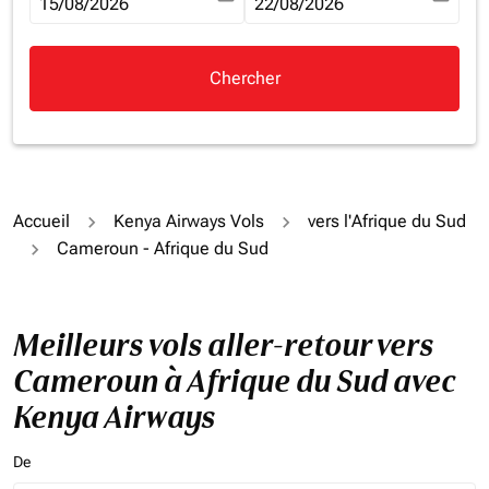
fc-booking-departure-date-aria-label
15/08/2026
fc-booking-return-date-aria-la
22/08/2026
Chercher
Accueil
Kenya Airways Vols
vers l'Afrique du Sud
Cameroun - Afrique du Sud
Meilleurs vols aller-retour vers
Cameroun à Afrique du Sud avec
Kenya Airways
De