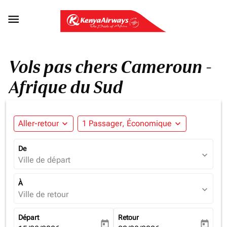

Vols pas chers Cameroun -
Afrique du Sud
Aller-retour
expand_more
1 Passager, Économique
expand_more
De
expand_more
Ville de départ
À
expand_more
Ville de retour
Départ
Retour
today
today