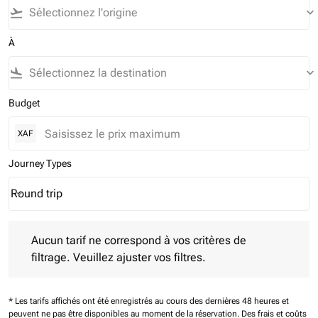
flight_takeoff
keyboard_arrow_down
À
flight_land
keyboard_arrow_down
Budget
XAF
Journey Types
Round trip
keyboard_arrow_down
Journey Types option Round trip Selected
Aucun tarif ne correspond à vos critères de filtrage. Veuillez aj
Aucun tarif ne correspond à vos critères de
filtrage. Veuillez ajuster vos filtres.
* Les tarifs affichés ont été enregistrés au cours des dernières 48 heures et
peuvent ne pas être disponibles au moment de la réservation.
Des frais et coûts