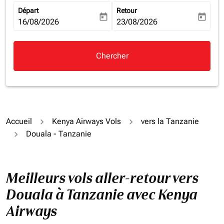
Départ
Retour
today
today
fc-booking-departure-date-aria-label
16/08/2026
fc-booking-return-date-aria-la
23/08/2026
Chercher
Accueil
Kenya Airways Vols
vers la Tanzanie
Douala - Tanzanie
Meilleurs vols aller-retour vers
Douala à Tanzanie avec Kenya
Airways