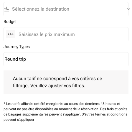
flight_land
keyboard_arrow_down
Budget
XAF
Journey Types
Round trip
keyboard_arrow_down
Journey Types option Round trip Selected
Aucun tarif ne correspond à vos critères de filtrage. Veuillez aj
Aucun tarif ne correspond à vos critères de
filtrage. Veuillez ajuster vos filtres.
* Les tarifs affichés ont été enregistrés au cours des dernières 48 heures et
peuvent ne pas être disponibles au moment de la réservation.
Des frais et coûts
de bagages supplémentaires peuvent s'appliquer.
D'autres termes et conditions
peuvent s'appliquer