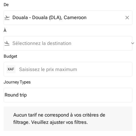
De
flight_takeoff
close
À
flight_land
keyboard_arrow_down
Budget
XAF
Journey Types
Round trip
keyboard_arrow_down
Journey Types option Round trip Selected
Aucun tarif ne correspond à vos critères de filtrage. Veuillez aj
Aucun tarif ne correspond à vos critères de
filtrage. Veuillez ajuster vos filtres.