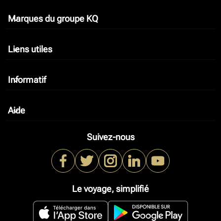
Marques du groupe KQ
keyboard_arrow_down
Liens utiles
keyboard_arrow_down
Informatif
keyboard_arrow_down
Aide
keyboard_arrow_down
Suivez-nous
Le voyage, simplifié