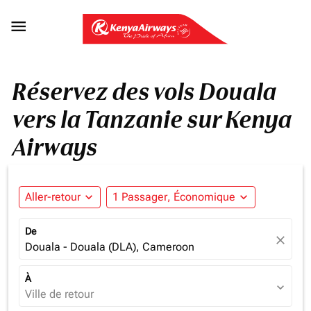

Réservez des vols Douala
vers la Tanzanie sur Kenya
Airways
Aller-retour
expand_more
1 Passager, Économique
expand_more
De
close
Douala - Douala (DLA), Cameroon
À
expand_more
Ville de retour