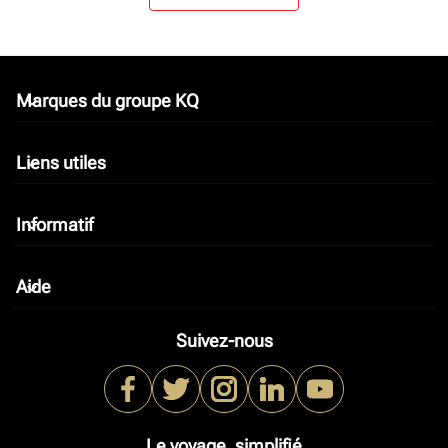
Marques du groupe KQ
keyboard_arrow_down
Liens utiles
keyboard_arrow_down
Informatif
keyboard_arrow_down
Aide
keyboard_arrow_down
Suivez-nous
Le voyage, simplifié