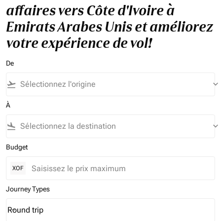
affaires vers Côte d'Ivoire à
Emirats Arabes Unis et améliorez
votre expérience de vol!
De
flight_takeoff
keyboard_arrow_down
À
flight_land
keyboard_arrow_down
Budget
XOF
Journey Types
Round trip
keyboard_arrow_down
Journey Types option Round trip Selected