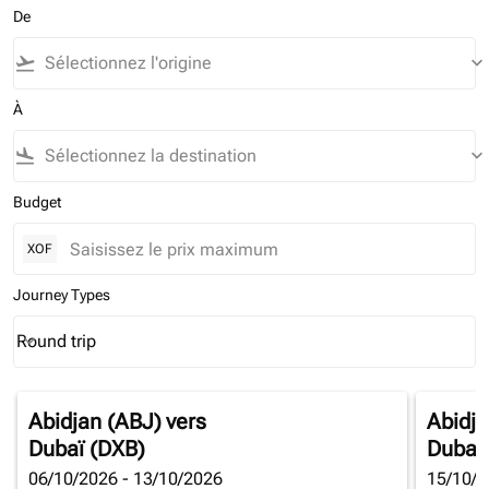
De
flight_takeoff
keyboard_arrow_down
À
flight_land
keyboard_arrow_down
Budget
XOF
Journey Types
Round trip
keyboard_arrow_down
Journey Types option Round trip Selected
Abidjan (ABJ)
vers
Abidja
Dubaï (DXB)
Dubaï
06/10/2026 - 13/10/2026
15/10/2