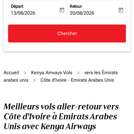
Départ
Retour
today
today
fc-booking-departure-date-aria-label
13/08/2026
fc-booking-return-date-aria-la
20/08/2026
Chercher
Accueil
Kenya Airways Vols
vers les Émirats
arabes unis
Côte d'Ivoire - Emirats Arabes Unis
Meilleurs vols aller-retour vers
Côte d'Ivoire à Emirats Arabes
Unis avec Kenya Airways