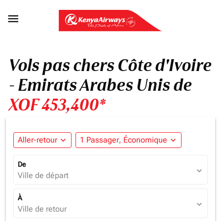

Vols pas chers Côte d'Ivoire
- Emirats Arabes Unis de
XOF 453,400*
Aller-retour
expand_more
1 Passager, Économique
expand_more
De
expand_more
Ville de départ
À
expand_more
Ville de retour