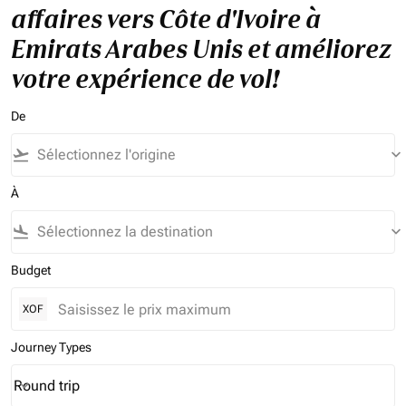
affaires vers Côte d'Ivoire à
Emirats Arabes Unis et améliorez
votre expérience de vol!
De
flight_takeoff
keyboard_arrow_down
À
flight_land
keyboard_arrow_down
Budget
XOF
Journey Types
Round trip
keyboard_arrow_down
Journey Types option Round trip Selected