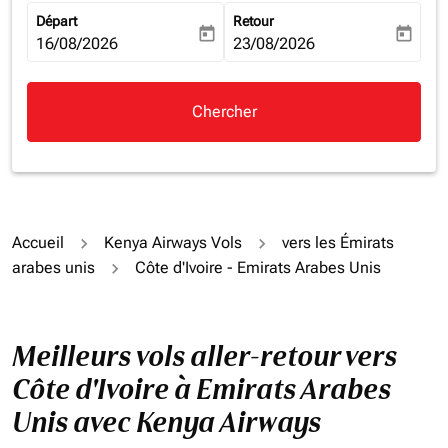
Départ
Retour
today
today
fc-booking-departure-date-aria-label
16/08/2026
fc-booking-return-date-aria-la
23/08/2026
Chercher
Accueil
Kenya Airways Vols
vers les Émirats
arabes unis
Côte d'Ivoire - Emirats Arabes Unis
Meilleurs vols aller-retour vers
Côte d'Ivoire à Emirats Arabes
Unis avec Kenya Airways