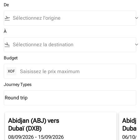
De
flight_takeoff
keyboard_arrow_down
À
flight_land
keyboard_arrow_down
Budget
XOF
Journey Types
Round trip
keyboard_arrow_down
Journey Types option Round trip Selected
Abidjan (ABJ)
vers
Abidja
Dubaï (DXB)
Dubaï
08/09/2026 - 15/09/2026
06/10/2