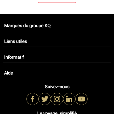
Marques du groupe KQ
keyboard_arrow_down
Liens utiles
keyboard_arrow_down
Informatif
keyboard_arrow_down
Aide
keyboard_arrow_down
Suivez-nous
Le voyage, simplifié