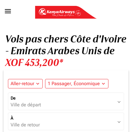

Vols pas chers Côte d'Ivoire
- Emirats Arabes Unis de
XOF 453,200*
Aller-retour
expand_more
1 Passager, Économique
expand_more
De
expand_more
Ville de départ
À
expand_more
Ville de retour