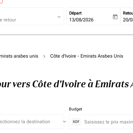
Départ
Reto
expand_more
today
fc-booking-departure-date-ari
13/08/2026
fc-b
20/0
Émirats arabes unis
Côte d'Ivoire - Emirats Arabes Unis
tour vers Côte d'Ivoire à Emirat
Budget
keyboard_arrow_down
XOF