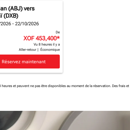
jan (ABJ)
vers
ï (DXB)
/2026 - 22/10/2026
De
XOF 453,400
*
Vu 8 heures il y a
Aller-retour
|
Économique
Réservez maintenant
 48 heures et peuvent ne pas être disponibles au moment de la réservation.
Des frais e