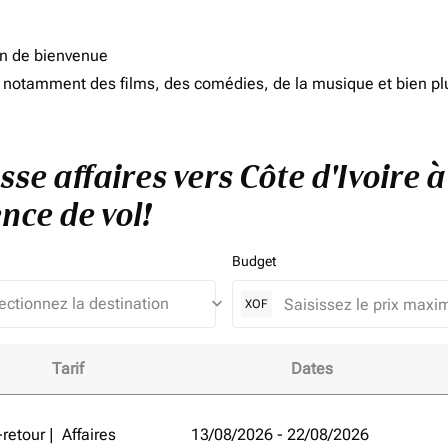
on de bienvenue
d, notamment des films, des comédies, de la musique et bien pl
sse affaires vers Côte d'Ivoire 
nce de vol!
Budget
keyboard_arrow_down
XOF
Tarif
Dates
e d'Ivoire à Emirats Arabes Unis et améliorez votre expérienc
-retour
|
Affaires
13/08/2026 - 22/08/2026