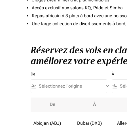
Accès exclusif aux salons KQ, Pride et Simba
Repas africain à 3 plats à bord avec une boiss
Une large collection de divertissements à bor
Réservez des vols en cla
améliorez votre expérie
De
À
flight_takeoff
keyboard_arrow_down
flight_land
De
À
Réservez des vols en classe affaires vers Côt
Abidjan (ABJ)
Dubaï (DXB)
Aller