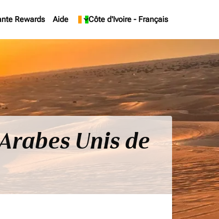
ante Rewards
Aide
keyboard_arrow_down
Côte d'Ivoire
-
Français
s Arabes Unis de