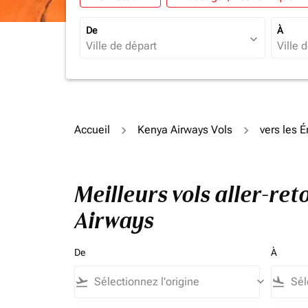
De
À
expand_more
Accueil
Kenya Airways Vols
vers les 
Meilleurs vols aller-re
Airways
De
À
flight_takeoff
keyboard_arrow_down
flight_land