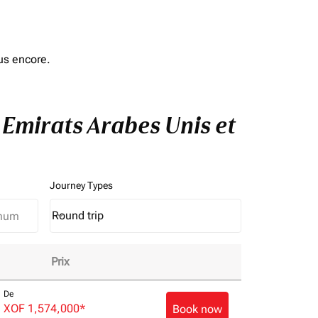
us encore.
à Emirats Arabes Unis et
Journey Types
Round trip
keyboard_arrow_down
Journey Types option Round trip Selected
Prix
e de vol!
De
XOF 1,574,000
*
Book now