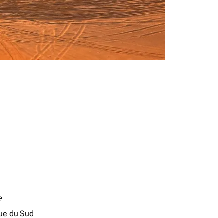
e
que du Sud