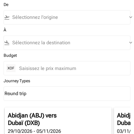
De
flight_takeoff
keyboard_arrow_down
À
flight_land
keyboard_arrow_down
Budget
XOF
Journey Types
Round trip
keyboard_arrow_down
Journey Types option Round trip Selected
Abidjan (ABJ)
vers
Abidja
Dubaï (DXB)
Dubaï
29/10/2026 - 05/11/2026
03/11/2