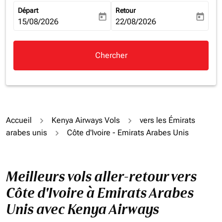
Départ
Retour
today
today
fc-booking-departure-date-aria-label
15/08/2026
fc-booking-return-date-aria-la
22/08/2026
Chercher
Accueil
Kenya Airways Vols
vers les Émirats
arabes unis
Côte d'Ivoire - Emirats Arabes Unis
Meilleurs vols aller-retour vers
Côte d'Ivoire à Emirats Arabes
Unis avec Kenya Airways