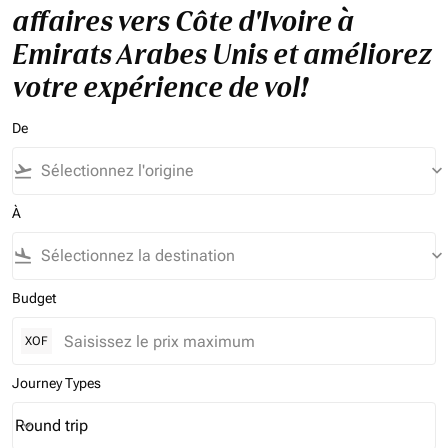
affaires vers Côte d'Ivoire à
Emirats Arabes Unis et améliorez
votre expérience de vol!
De
flight_takeoff
keyboard_arrow_down
À
flight_land
keyboard_arrow_down
Budget
XOF
Journey Types
Round trip
keyboard_arrow_down
Journey Types option Round trip Selected