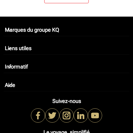
Marques du groupe KQ
keyboard_arrow_down
Liens utiles
keyboard_arrow_down
Informatif
keyboard_arrow_down
Aide
keyboard_arrow_down
Suivez-nous
Le voyage, simplifié