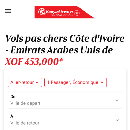

Vols pas chers Côte d'Ivoire
- Emirats Arabes Unis de
XOF 453,000*
Aller-retour
expand_more
1 Passager, Économique
expand_more
De
expand_more
Ville de départ
À
expand_more
Ville de retour