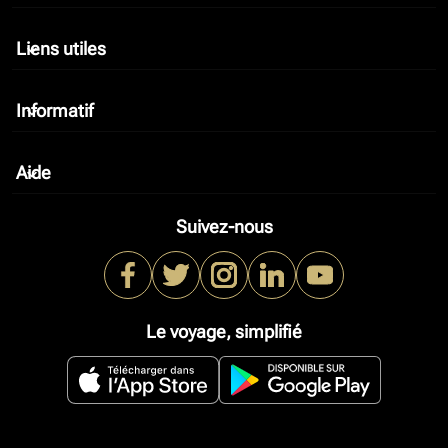
Liens utiles
keyboard_arrow_down
Informatif
keyboard_arrow_down
Aide
keyboard_arrow_down
Suivez-nous
Le voyage, simplifié