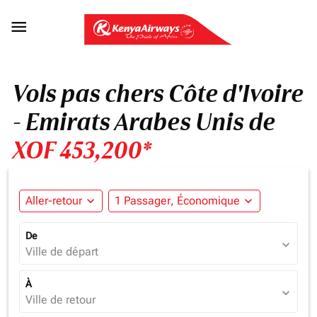

Vols pas chers Côte d'Ivoire
- Emirats Arabes Unis de
XOF 453,200*
Aller-retour
expand_more
1 Passager, Économique
expand_more
De
expand_more
Ville de départ
À
expand_more
Ville de retour