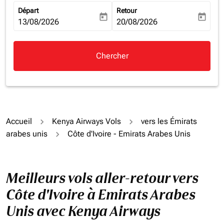
Départ
Retour
today
today
fc-booking-departure-date-aria-label
13/08/2026
fc-booking-return-date-aria-la
20/08/2026
Chercher
Accueil
Kenya Airways Vols
vers les Émirats
arabes unis
Côte d'Ivoire - Emirats Arabes Unis
Meilleurs vols aller-retour vers
Côte d'Ivoire à Emirats Arabes
Unis avec Kenya Airways