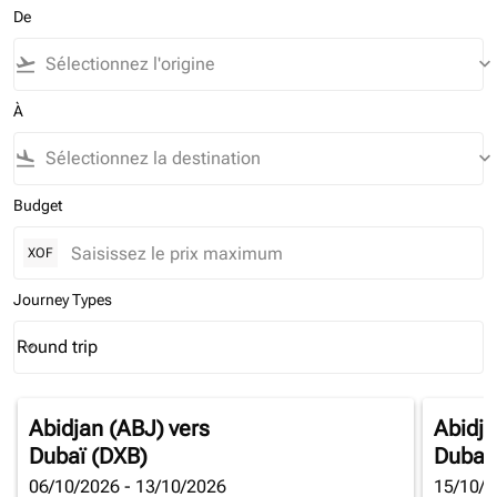
De
flight_takeoff
keyboard_arrow_down
À
flight_land
keyboard_arrow_down
Budget
XOF
Journey Types
Round trip
keyboard_arrow_down
Journey Types option Round trip Selected
Abidjan (ABJ)
vers
Abidja
Dubaï (DXB)
Dubaï
06/10/2026 - 13/10/2026
15/10/2