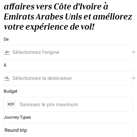
affaires vers Côte d'Ivoire à
Emirats Arabes Unis et améliorez
votre expérience de vol!
De
flight_takeoff
keyboard_arrow_down
À
flight_land
keyboard_arrow_down
Budget
XOF
Journey Types
Round trip
keyboard_arrow_down
Journey Types option Round trip Selected