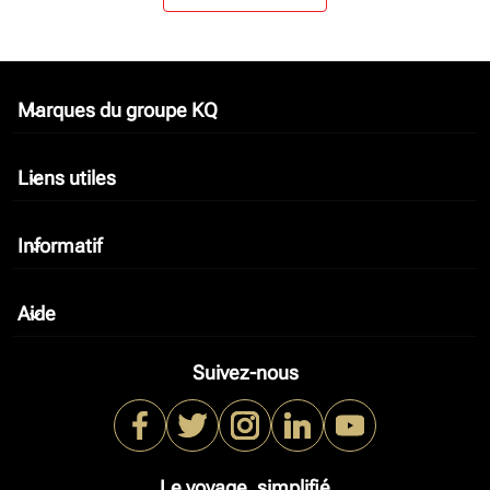
Marques du groupe KQ
keyboard_arrow_down
Liens utiles
keyboard_arrow_down
Informatif
keyboard_arrow_down
Aide
keyboard_arrow_down
Suivez-nous
Le voyage, simplifié