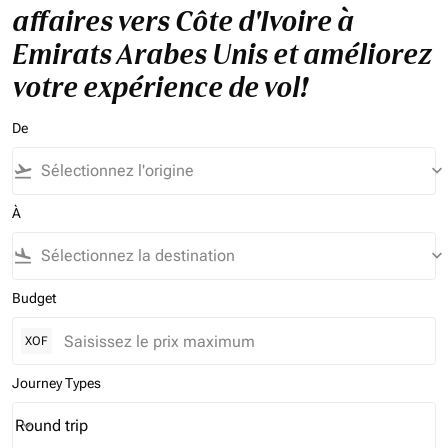
affaires vers Côte d'Ivoire à
Emirats Arabes Unis et améliorez
votre expérience de vol!
De
flight_takeoff
keyboard_arrow_down
À
flight_land
keyboard_arrow_down
Budget
XOF
Journey Types
Round trip
keyboard_arrow_down
Journey Types option Round trip Selected