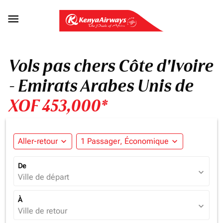

Vols pas chers Côte d'Ivoire
- Emirats Arabes Unis de
XOF 453,000*
Aller-retour
expand_more
1 Passager, Économique
expand_more
De
expand_more
Ville de départ
À
expand_more
Ville de retour