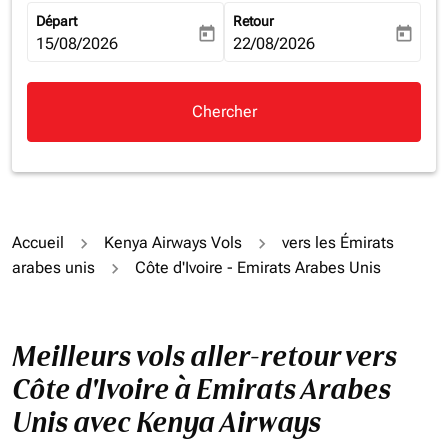
Départ
Retour
today
today
fc-booking-departure-date-aria-label
15/08/2026
fc-booking-return-date-aria-la
22/08/2026
Chercher
Accueil
Kenya Airways Vols
vers les Émirats
arabes unis
Côte d'Ivoire - Emirats Arabes Unis
Meilleurs vols aller-retour vers
Côte d'Ivoire à Emirats Arabes
Unis avec Kenya Airways