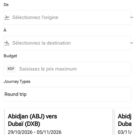
De
flight_takeoff
keyboard_arrow_down
À
flight_land
keyboard_arrow_down
Budget
XOF
Journey Types
Round trip
keyboard_arrow_down
Journey Types option Round trip Selected
Abidjan (ABJ)
vers
Abidja
Dubaï (DXB)
Dubaï
29/10/2026 - 05/11/2026
03/11/2