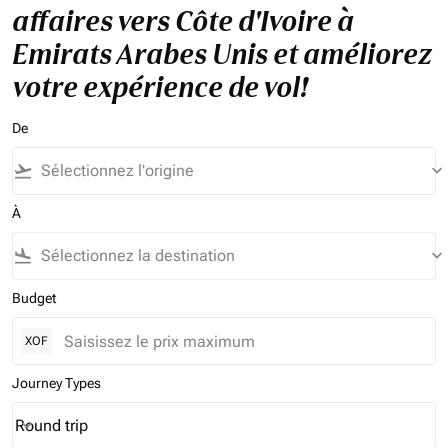
affaires vers Côte d'Ivoire à
Emirats Arabes Unis et améliorez
votre expérience de vol!
De
flight_takeoff
keyboard_arrow_down
À
flight_land
keyboard_arrow_down
Budget
XOF
Journey Types
Round trip
keyboard_arrow_down
Journey Types option Round trip Selected