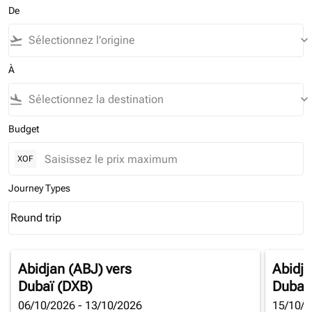
De
flight_takeoff
keyboard_arrow_down
À
flight_land
keyboard_arrow_down
Budget
XOF
Journey Types
Round trip
keyboard_arrow_down
Journey Types option Round trip Selected
Abidjan (ABJ)
vers
Abidja
Dubaï (DXB)
Dubaï
06/10/2026 - 13/10/2026
15/10/2