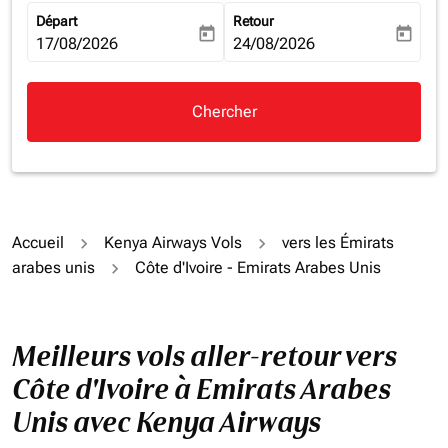
Départ
Retour
today
today
fc-booking-departure-date-aria-label
17/08/2026
fc-booking-return-date-aria-la
24/08/2026
Chercher
Accueil
Kenya Airways Vols
vers les Émirats
arabes unis
Côte d'Ivoire - Emirats Arabes Unis
Meilleurs vols aller-retour vers
Côte d'Ivoire à Emirats Arabes
Unis avec Kenya Airways