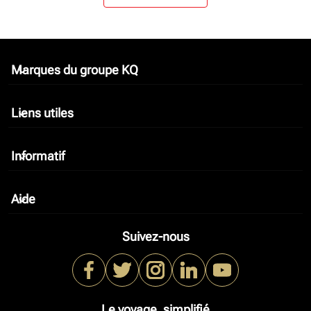
Marques du groupe KQ
keyboard_arrow_down
Liens utiles
keyboard_arrow_down
Informatif
keyboard_arrow_down
Aide
keyboard_arrow_down
Suivez-nous
Le voyage, simplifié