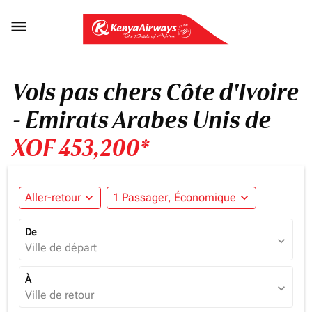

Vols pas chers Côte d'Ivoire
- Emirats Arabes Unis de
XOF 453,200*
Aller-retour
expand_more
1 Passager, Économique
expand_more
De
expand_more
Ville de départ
À
expand_more
Ville de retour