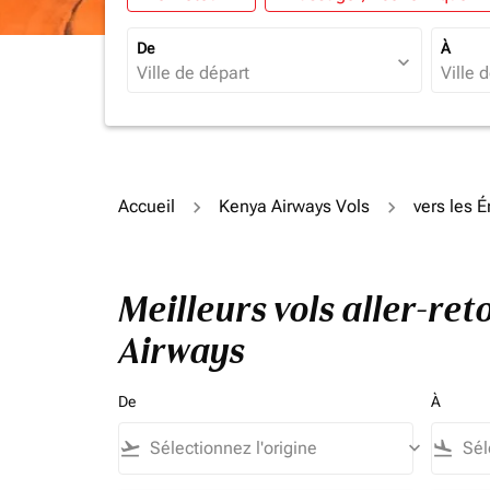
De
À
expand_more
Accueil
Kenya Airways Vols
vers les 
Meilleurs vols aller-re
Airways
De
À
flight_takeoff
keyboard_arrow_down
flight_land