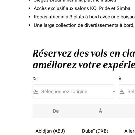
Accès exclusif aux salons KQ, Pride et Simba
Repas africain à 3 plats à bord avec une boiss
Une large collection de divertissements à bor
Réservez des vols en cla
améliorez votre expérie
De
À
flight_takeoff
keyboard_arrow_down
flight_land
De
À
Réservez des vols en classe affaires vers Côt
Abidjan (ABJ)
Dubaï (DXB)
Aller