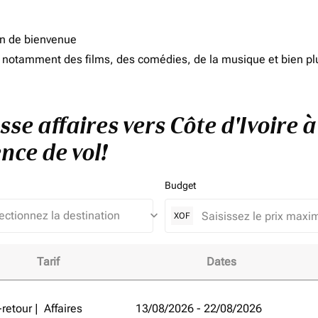
on de bienvenue
d, notamment des films, des comédies, de la musique et bien pl
sse affaires vers Côte d'Ivoire 
nce de vol!
Budget
keyboard_arrow_down
XOF
Tarif
Dates
e d'Ivoire à Emirats Arabes Unis et améliorez votre expérienc
-retour
|
Affaires
13/08/2026 - 22/08/2026