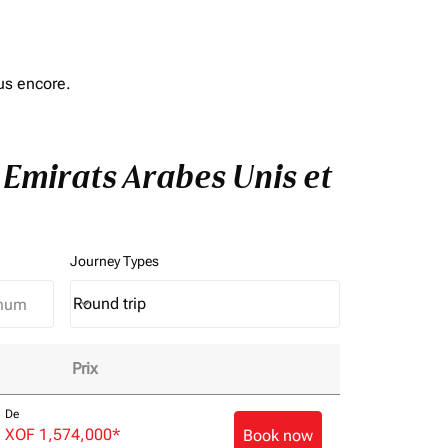
us encore.
à Emirats Arabes Unis et
Journey Types
Round trip
keyboard_arrow_down
Journey Types option Round trip Selected
Prix
e de vol!
De
XOF 1,574,000
*
Book now