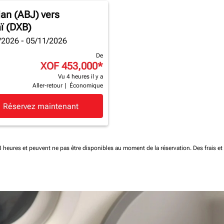
jan (ABJ)
vers
ï (DXB)
/2026 - 05/11/2026
De
XOF 453,000
*
Vu 4 heures il y a
Aller-retour
|
Économique
Réservez maintenant
 48 heures et peuvent ne pas être disponibles au moment de la réservation.
Des frais e