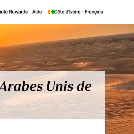
ante Rewards
Aide
keyboard_arrow_down
Côte d'Ivoire
-
Français
s Arabes Unis de