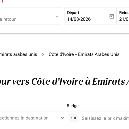
Départ
Reto
expand_more
today
fc-booking-departure-date-ari
14/08/2026
fc-b
21/0
Émirats arabes unis
Côte d'Ivoire - Emirats Arabes Unis
tour vers Côte d'Ivoire à Emirat
Budget
keyboard_arrow_down
XOF